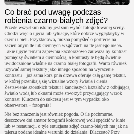
Co brać pod uwagę podczas
robienia czarno-białych zdjęć?
Przede wszystkim istotny jest sam wybór fotografowanej sceny.
Chodzi więc o ujęcia lub sytuacje, które dobrze wyglądałyby w
czerni i bieli. Przykładowo, można pomyśleć o portrecie na
zacienionym tle lub ciemnych wzgórzach na tle jasnego nieba.
Takie ujęcie tematu zapewnia każdorazowo zauważalny kontrast
pomiędzy światłem a ciemnością, a kontrasty te będą świetnie
uwidocznione właśnie na czarno-białej fotografii. Warto również
używać samej tekstury jako innego sposobu na wyrażenie
kontrastu – już sama kora pnia drzewa oferuje całą gamę tekstur,
w której przenikają się wizualne wzory światła i cienia.
Zestawienie szorstkich tekstur i kanciastych kształtów z odbijającą
światło wodą lub oknami może stworzyć przyciągający wzrok
kontrast. Kluczem do sukcesu jest w tym wypadku oko
obserwatora – fotografa!
Nie bez znaczenia jest również pogoda. O ile pochmurne,
deszczowe dni amator fotografii kolorowej woli spędzić w kinie
lub w restauracji, o tyle entuzjasta zdjęć czarno-białych ma jak na
talerzu podane idealne warunki do działania. Dlaczego? Przy