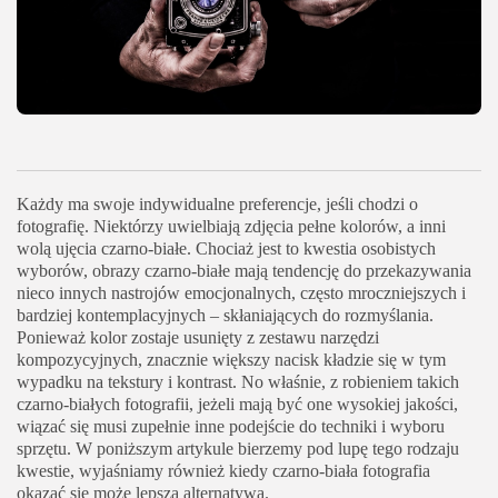
Każdy ma swoje indywidualne preferencje, jeśli chodzi o
fotografię. Niektórzy uwielbiają zdjęcia pełne kolorów, a inni
wolą ujęcia czarno-białe. Chociaż jest to kwestia osobistych
wyborów, obrazy czarno-białe mają tendencję do przekazywania
nieco innych nastrojów emocjonalnych, często mroczniejszych i
bardziej kontemplacyjnych – skłaniających do rozmyślania.
Ponieważ kolor zostaje usunięty z zestawu narzędzi
kompozycyjnych, znacznie większy nacisk kładzie się w tym
wypadku na tekstury i kontrast. No właśnie, z robieniem takich
czarno-białych fotografii, jeżeli mają być one wysokiej jakości,
wiązać się musi zupełnie inne podejście do techniki i wyboru
sprzętu. W poniższym artykule bierzemy pod lupę tego rodzaju
kwestie, wyjaśniamy również kiedy czarno-biała fotografia
okazać się może lepszą alternatywą.