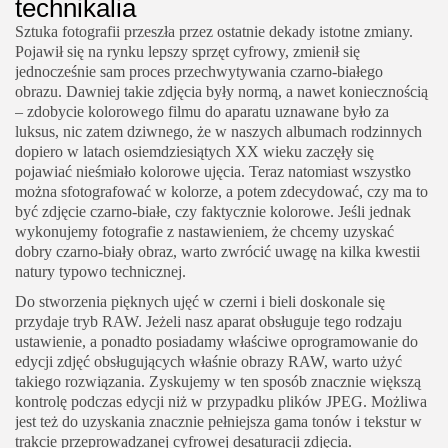
technikalia
Sztuka fotografii przeszła przez ostatnie dekady istotne zmiany.
Pojawił się na rynku lepszy sprzęt cyfrowy, zmienił się
jednocześnie sam proces przechwytywania czarno-białego
obrazu. Dawniej takie zdjęcia były normą, a nawet koniecznością
– zdobycie kolorowego filmu do aparatu uznawane było za
luksus, nic zatem dziwnego, że w naszych albumach rodzinnych
dopiero w latach osiemdziesiątych XX wieku zaczęły się
pojawiać nieśmiało kolorowe ujęcia. Teraz natomiast wszystko
można sfotografować w kolorze, a potem zdecydować, czy ma to
być zdjęcie czarno-białe, czy faktycznie kolorowe. Jeśli jednak
wykonujemy fotografie z nastawieniem, że chcemy uzyskać
dobry czarno-biały obraz, warto zwrócić uwagę na kilka kwestii
natury typowo technicznej.
Do stworzenia pięknych ujęć w czerni i bieli doskonale się
przydaje tryb RAW. Jeżeli nasz aparat obsługuje tego rodzaju
ustawienie, a ponadto posiadamy właściwe oprogramowanie do
edycji zdjęć obsługujących właśnie obrazy RAW, warto użyć
takiego rozwiązania. Zyskujemy w ten sposób znacznie większą
kontrolę podczas edycji niż w przypadku plików JPEG. Możliwa
jest też do uzyskania znacznie pełniejsza gama tonów i tekstur w
trakcie przeprowadzanej cyfrowej desaturacji zdjęcia.