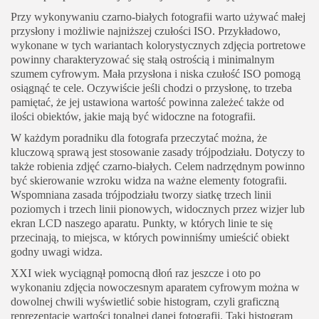
Przy wykonywaniu czarno-białych fotografii warto używać małej
przysłony i możliwie najniższej czułości ISO. Przykładowo,
wykonane w tych wariantach kolorystycznych zdjęcia portretowe
powinny charakteryzować się stałą ostrością i minimalnym
szumem cyfrowym. Mała przysłona i niska czułość ISO pomogą
osiągnąć te cele. Oczywiście jeśli chodzi o przysłonę, to trzeba
pamiętać, że jej ustawiona wartość powinna zależeć także od
ilości obiektów, jakie mają być widoczne na fotografii.
W każdym poradniku dla fotografa przeczytać można, że
kluczową sprawą jest stosowanie zasady trójpodziału. Dotyczy to
także robienia zdjęć czarno-białych. Celem nadrzędnym powinno
być skierowanie wzroku widza na ważne elementy fotografii.
Wspomniana zasada trójpodziału tworzy siatkę trzech linii
poziomych i trzech linii pionowych, widocznych przez wizjer lub
ekran LCD naszego aparatu. Punkty, w których linie te się
przecinają, to miejsca, w których powinniśmy umieścić obiekt
godny uwagi widza.
XXI wiek wyciągnął pomocną dłoń raz jeszcze i oto po
wykonaniu zdjęcia nowoczesnym aparatem cyfrowym można w
dowolnej chwili wyświetlić sobie histogram, czyli graficzną
reprezentację wartości tonalnej danej fotografii. Taki histogram