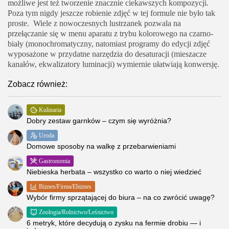
możliwe jest też tworzenie znacznie ciekawszych kompozycji.
Poza tym nigdy jeszcze robienie zdjęć w tej formule nie było tak
proste. Wiele z nowoczesnych lustrzanek pozwala na
przełączanie się w menu aparatu z trybu kolorowego na czarno-
biały (monochromatyczny, natomiast programy do edycji zdjęć
wyposażone w przydatne narzędzia do desaturacji (mieszacze
kanałów, ekwalizatory luminacji) wymiernie ułatwiają konwersję.
Zobacz również:
Kulinaria
Dobry zestaw garnków – czym się wyróżnia?
Uroda
Domowe sposoby na walkę z przebarwieniami
Gastronomia
Niebieska herbata – wszystko co warto o niej wiedzieć
Biznes/Firma/Ebiznes
Wybór firmy sprzątającej do biura – na co zwrócić uwagę?
Zoologia/Rolnictwo/Leśnictwo
6 metryk, które decydują o zysku na fermie drobiu — i