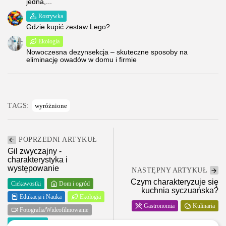
jedna,...
Rozrywka
Gdzie kupić zestaw Lego?
Ekologia
Nowoczesna dezynsekcja – skuteczne sposoby na
eliminację owadów w domu i firmie
TAGS:
wyróżnione
POPRZEDNI ARTYKUŁ
Gil zwyczajny -
charakterystyka i
występowanie
NASTĘPNY ARTYKUŁ
Czym charakteryzuje się
Ciekawostki
Dom i ogród
kuchnia syczuańska?
Edukacja i Nauka
Ekologia
Gastronomia
Kulinaria
Fotografia/Wideofilmowanie
Rozrywka