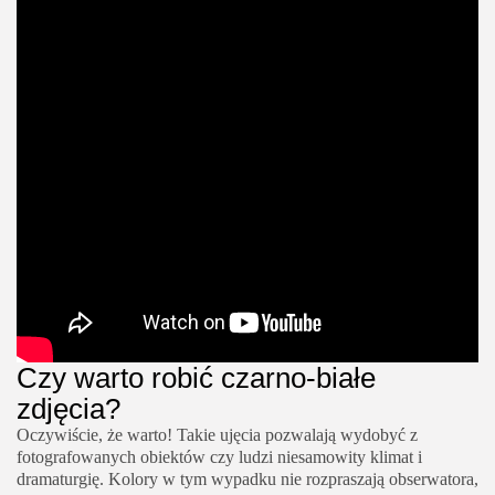
Czy warto robić czarno-białe
źródło: aows
zdjęcia?
Oczywiście, że warto! Takie ujęcia pozwalają wydobyć z
fotografowanych obiektów czy ludzi niesamowity klimat i
dramaturgię. Kolory w tym wypadku nie rozpraszają obserwatora,