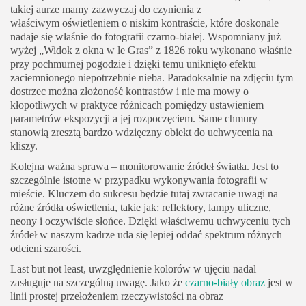
takiej aurze mamy zazwyczaj do czynienia z
właściwym oświetleniem o niskim kontraście, które doskonale
nadaje się właśnie do fotografii czarno-białej. Wspomniany już
wyżej „Widok z okna w le Gras” z 1826 roku wykonano właśnie
przy pochmurnej pogodzie i dzięki temu uniknięto efektu
zaciemnionego niepotrzebnie nieba. Paradoksalnie na zdjęciu tym
dostrzec można złożoność kontrastów i nie ma mowy o
kłopotliwych w praktyce różnicach pomiędzy ustawieniem
parametrów ekspozycji a jej rozpoczęciem. Same chmury
stanowią zresztą bardzo wdzięczny obiekt do uchwycenia na
kliszy.
Kolejna ważna sprawa – monitorowanie źródeł światła. Jest to
szczególnie istotne w przypadku wykonywania fotografii w
mieście. Kluczem do sukcesu będzie tutaj zwracanie uwagi na
różne źródła oświetlenia, takie jak: reflektory, lampy uliczne,
neony i oczywiście słońce. Dzięki właściwemu uchwyceniu tych
źródeł w naszym kadrze uda się lepiej oddać spektrum różnych
odcieni szarości.
Last but not least, uwzględnienie kolorów w ujęciu nadal
zasługuje na szczególną uwagę. Jako że
czarno-biały obraz
jest w
linii prostej przełożeniem rzeczywistości na obraz