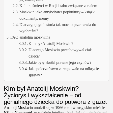
Kultura śmierci w Rosji i tabu związane z ciałem
Moskwin jako antybohater popkultury – książki,
dokumenty, memy
Dlaczego jego historia tak mocno przemawia do
wyobraźni?
FAQ anatolija moskwina
Kim był Anatolij Moskwin?
Dlaczego Moskwin przechowywał ciała
dzieci?
Jakie były skutki prawne jego czynów?
Jak społeczeństwo zareagowało na odkrycie
sprawy?
Kim był Anatolij Moskwin?
Życiorys i wykształcenie – od
genialnego dziecka do potwora z gazet
Anatolij Moskwin
urodził się w
1966 roku
w rosyjskim mieście
Niżny Nowogród
, w rodzinie inteligenckiej. Już od najmłodszych