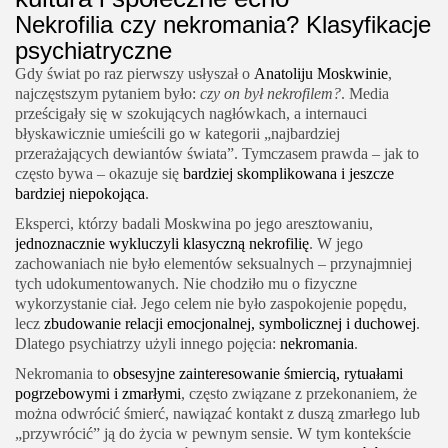
Nekrofilia czy nekromania? Klasyfikacje
psychiatryczne
Gdy świat po raz pierwszy usłyszał o
Anatoliju Moskwinie
,
najczęstszym pytaniem było:
czy on był nekrofilem?
. Media
prześcigały się w szokujących nagłówkach, a internauci
błyskawicznie umieścili go w kategorii „najbardziej
przerażających dewiantów świata”. Tymczasem prawda – jak to
często bywa – okazuje się
bardziej skomplikowana i jeszcze
bardziej niepokojąca
.
Eksperci, którzy badali Moskwina po jego aresztowaniu,
jednoznacznie wykluczyli klasyczną nekrofilię
. W jego
zachowaniach nie było elementów seksualnych – przynajmniej
tych udokumentowanych. Nie chodziło mu o fizyczne
wykorzystanie ciał. Jego celem nie było zaspokojenie popędu,
lecz
zbudowanie relacji emocjonalnej, symbolicznej i duchowej
.
Dlatego psychiatrzy użyli innego pojęcia:
nekromania
.
Nekromania to
obsesyjne zainteresowanie śmiercią, rytuałami
pogrzebowymi i zmarłymi
, często związane z przekonaniem, że
można odwrócić śmierć, nawiązać kontakt z duszą zmarłego lub
„przywrócić” ją do życia w pewnym sensie. W tym kontekście