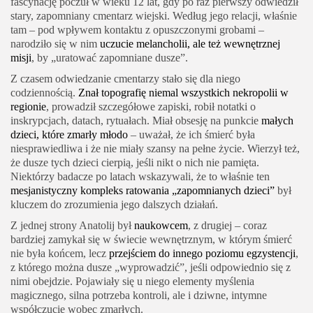
fascynację poczuł w wieku 12 lat, gdy po raz pierwszy odwiedził
stary, zapomniany cmentarz wiejski. Według jego relacji, właśnie
tam – pod wpływem kontaktu z opuszczonymi grobami –
narodziło się w nim
uczucie melancholii, ale też wewnętrznej
misji
, by „uratować zapomniane dusze”.
Z czasem odwiedzanie cmentarzy stało się dla niego
codziennością.
Znał topografię niemal wszystkich nekropolii w
regionie
, prowadził szczegółowe zapiski, robił notatki o
inskrypcjach, datach, rytuałach. Miał obsesję na punkcie
małych
dzieci, które zmarły młodo
– uważał, że ich śmierć była
niesprawiedliwa i że nie miały szansy na pełne życie. Wierzył też,
że dusze tych dzieci cierpią, jeśli nikt o nich nie pamięta.
Niektórzy badacze po latach wskazywali, że to właśnie ten
mesjanistyczny kompleks ratowania „zapomnianych dzieci”
był
kluczem do zrozumienia jego dalszych działań.
Z jednej strony Anatolij był
naukowcem
, z drugiej – coraz
bardziej zamykał się w świecie wewnętrznym, w którym śmierć
nie była końcem, lecz
przejściem do innego poziomu egzystencji
,
z którego można dusze „wyprowadzić”, jeśli odpowiednio się z
nimi obejdzie. Pojawiały się u niego elementy myślenia
magicznego, silna potrzeba kontroli, ale i dziwne, intymne
współczucie wobec zmarłych.