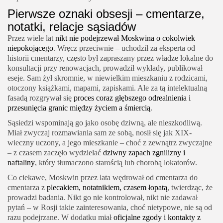
Pierwsze oznaki obsesji – cmentarze,
notatki, relacje sąsiadów
Przez wiele lat
nikt nie podejrzewał Moskwina o cokolwiek
niepokojącego
. Wręcz przeciwnie – uchodził za eksperta od
historii cmentarzy, często był zapraszany przez władze lokalne do
konsultacji przy renowacjach, prowadził wykłady, publikował
eseje. Sam żył skromnie, w niewielkim mieszkaniu z rodzicami,
otoczony książkami, mapami, zapiskami. Ale za tą intelektualną
fasadą rozgrywał się
proces coraz głębszego odrealnienia i
przesunięcia granic między życiem a śmiercią
.
Sąsiedzi wspominają go jako osobę dziwną, ale nieszkodliwą.
Miał zwyczaj rozmawiania sam ze sobą, nosił się jak XIX-
wieczny uczony, a jego mieszkanie – choć z zewnątrz zwyczajne
– z czasem zaczęło wydzielać
dziwny zapach zgnilizny i
naftaliny
, który tłumaczono starością lub chorobą lokatorów.
Co ciekawe, Moskwin przez lata wędrował od cmentarza do
cmentarza z
plecakiem, notatnikiem, czasem łopatą
, twierdząc, że
prowadzi badania. Nikt go nie kontrolował, nikt nie zadawał
pytań – w Rosji takie zainteresowania, choć nietypowe, nie są od
razu podejrzane. W dodatku miał
oficjalne zgody i kontakty z