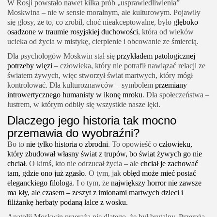
W Rosji powstało nawet kilka prób „usprawiedliwienia”
Moskwina – nie w sensie moralnym, ale kulturowym. Pojawiły
się głosy, że to, co zrobił, choć nieakceptowalne, było
głęboko
osadzone w traumie rosyjskiej duchowości
, która od wieków
ucieka od życia w mistykę, cierpienie i obcowanie ze śmiercią.
Dla psychologów Moskwin stał się
przykładem patologicznej
potrzeby więzi
– człowieka, który nie potrafił nawiązać relacji ze
światem żywych, więc stworzył świat martwych, który mógł
kontrolować. Dla kulturoznawców – symbolem
przemiany
introwertycznego humanisty w ikonę mroku
. Dla społeczeństwa –
lustrem, w którym odbiły się wszystkie nasze lęki.
Dlaczego jego historia tak mocno
przemawia do wyobraźni?
Bo to
nie tylko historia o zbrodni
. To opowieść o
człowieku,
który zbudował własny świat z trupów, bo świat żywych go nie
chciał
. O kimś, kto nie odrzucał życia – ale
chciał je zachować
tam, gdzie ono już zgasło
. O tym, jak
obłęd może mieć postać
eleganckiego filologa
. I o tym, że
największy horror nie zawsze
ma kły, ale czasem – zeszyt z imionami martwych dzieci i
filiżankę herbaty podaną lalce z wosku.
Anatolij Moskwin przeraża nie dlatego, że był brutalny. Przeraża,