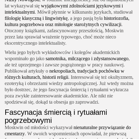
lat wykazywał się
wyjątkowymi zdolnościami językowymi i
intelektualnymi
. Mówił płynnie w kilkunastu językach, studiował
filologię klasyczną i lingwistykę
, a jego pasją była
historiozofia,
kultura pogrzebowa oraz mitologie starożytnych cywilizacji
.
Otoczony książkami, zafascynowany przeszłością, Moskwin
przez lata sprawiał wrażenie typowego, choć może nieco
ekscentrycznego intelektualisty.
Wielu jego byłych wykładowców i kolegów akademickich
wspominało go jako
samotnika, milczącego i zdystansowanego
,
ale też uprzejmego i zawsze pogrążonego w pracy naukowej.
Publikował artykuły o
nekropoliach, tradycjach pochówku w
różnych kulturach, historii religii
. Interesował się też okultyzmem,
ezoteryką i obrzeżami wiedzy antropologicznej. Już wtedy można
było dostrzec, że jego fascynacja śmiercią i rytuałami wykracza
poza zwykłe zainteresowanie akademickie. Ale nikt nie
spodziewał się, dokąd ta obsesja go zaprowadzi.
Fascynacja śmiercią i rytuałami
pogrzebowymi
Moskwin od młodości wykazywał
nienaturalne przywiązanie do
cmentarzy
. W swoich wspomnieniach opowiadał, że pierwszą