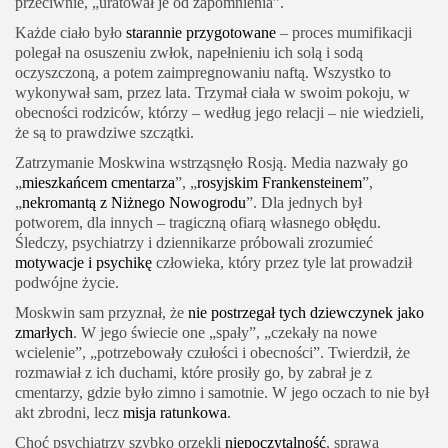
przeciwnie, „uratował je od zapomnienia”.
Każde ciało było
starannie przygotowane
– proces mumifikacji
polegał na osuszeniu zwłok, napełnieniu ich solą i sodą
oczyszczoną, a potem zaimpregnowaniu naftą. Wszystko to
wykonywał sam, przez lata. Trzymał ciała w swoim pokoju, w
obecności rodziców, którzy – według jego relacji – nie wiedzieli,
że są to prawdziwe szczątki.
Zatrzymanie Moskwina wstrząsnęło Rosją. Media nazwały go
„
mieszkańcem cmentarza
”, „
rosyjskim Frankensteinem
”,
„
nekromantą z Niżnego Nowogrodu
”. Dla jednych był
potworem, dla innych – tragiczną ofiarą własnego obłędu.
Śledczy, psychiatrzy i dziennikarze próbowali zrozumieć
motywacje i psychikę
człowieka, który przez tyle lat prowadził
podwójne życie.
Moskwin sam przyznał, że
nie postrzegał tych dziewczynek jako
zmarłych
. W jego świecie one „spały”, „czekały na nowe
wcielenie”, „potrzebowały czułości i obecności”. Twierdził, że
rozmawiał z ich duchami, które prosiły go, by zabrał je z
cmentarzy, gdzie było zimno i samotnie. W jego oczach to nie był
akt zbrodni, lecz
misja ratunkowa
.
Choć psychiatrzy szybko orzekli
niepoczytalność
, sprawa