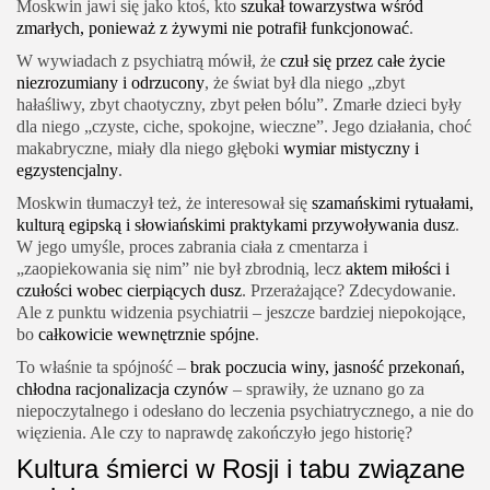
Moskwin jawi się jako ktoś, kto
szukał towarzystwa wśród
zmarłych, ponieważ z żywymi nie potrafił funkcjonować
.
W wywiadach z psychiatrą mówił, że
czuł się przez całe życie
niezrozumiany i odrzucony
, że świat był dla niego „zbyt
hałaśliwy, zbyt chaotyczny, zbyt pełen bólu”. Zmarłe dzieci były
dla niego „czyste, ciche, spokojne, wieczne”. Jego działania, choć
makabryczne, miały dla niego głęboki
wymiar mistyczny i
egzystencjalny
.
Moskwin tłumaczył też, że interesował się
szamańskimi rytuałami,
kulturą egipską i słowiańskimi praktykami przywoływania dusz
.
W jego umyśle, proces zabrania ciała z cmentarza i
„zaopiekowania się nim” nie był zbrodnią, lecz
aktem miłości i
czułości wobec cierpiących dusz
. Przerażające? Zdecydowanie.
Ale z punktu widzenia psychiatrii – jeszcze bardziej niepokojące,
bo
całkowicie wewnętrznie spójne
.
To właśnie ta spójność –
brak poczucia winy, jasność przekonań,
chłodna racjonalizacja czynów
– sprawiły, że uznano go za
niepoczytalnego i odesłano do leczenia psychiatrycznego, a nie do
więzienia. Ale czy to naprawdę zakończyło jego historię?
Kultura śmierci w Rosji i tabu związane