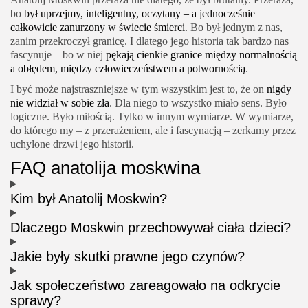
bo
był uprzejmy, inteligentny, oczytany – a jednocześnie
całkowicie zanurzony w świecie śmierci
. Bo był jednym z nas,
zanim przekroczył granicę. I dlatego jego historia tak bardzo nas
fascynuje – bo w niej
pękają cienkie granice między normalnością
a obłędem, między człowieczeństwem a potwornością
.
I być może najstraszniejsze w tym wszystkim jest to, że on
nigdy
nie widział w sobie zła
. Dla niego to wszystko miało sens. Było
logiczne. Było miłością. Tylko w innym wymiarze. W wymiarze,
do którego my – z przerażeniem, ale i fascynacją – zerkamy przez
uchylone drzwi jego historii.
FAQ anatolija moskwina
Kim był Anatolij Moskwin?
Dlaczego Moskwin przechowywał ciała dzieci?
Jakie były skutki prawne jego czynów?
Jak społeczeństwo zareagowało na odkrycie
sprawy?