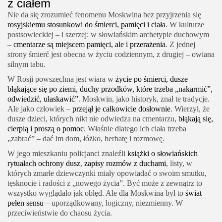
z ciałem
Nie da się zrozumieć fenomenu Moskwina bez przyjrzenia się
rosyjskiemu stosunkowi do śmierci, pamięci i ciała
. W kulturze
postsowieckiej – i szerzej: w słowiańskim archetypie duchowym
–
cmentarze są miejscem pamięci, ale i przerażenia
. Z jednej
strony śmierć jest obecna w życiu codziennym, z drugiej – owiana
silnym tabu.
W Rosji powszechna jest wiara w
życie po śmierci, dusze
błąkające się po ziemi, duchy przodków, które trzeba „nakarmić”,
odwiedzić, ułaskawić”
. Moskwin, jako historyk, znał te tradycje.
Ale jako człowiek –
przejął je całkowicie dosłownie
. Wierzył, że
dusze dzieci, których nikt nie odwiedza na cmentarzu,
błąkają się,
cierpią i proszą o pomoc
. Właśnie dlatego ich ciała trzeba
„zabrać” – dać im dom, łóżko, herbatę i rozmowę.
W jego mieszkaniu policjanci znaleźli
książki o słowiańskich
rytuałach ochrony dusz
,
zapisy rozmów z duchami
, listy, w
których zmarłe dziewczynki miały opowiadać o swoim smutku,
tęsknocie i radości z „nowego życia”. Być może z zewnątrz to
wszystko wyglądało jak obłęd. Ale dla Moskwina był to
świat
pełen sensu
– uporządkowany, logiczny, niezmienny. W
przeciwieństwie do chaosu życia.