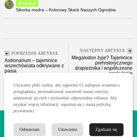
Ekologia
Sikorka modra – Kolorowy Skarb Naszych Ogrodów
NASTĘPNY ARTYKUŁ
POPRZEDNI ARTYKUŁ
Megalodon żyje? Tajemnice
Astronarium – tajemnice
prehistorycznego
wszechświata odkrywane z
drapieżnika i współczesne
pasją
spekulacje
Ciekawostki
Ciekawostki
Używamy pliki cookie, aby zapewnić Ci najlepsze wrażenia z
przeglądania, personalizować zawartość naszej witryny,
analizować jej ruch i wyświetlać odpowiednie reklamy. Aby
uzyskać więcej informacji, zapoznaj się z naszą polityką
prywatności.
2026 Wszelkie prawa zastrzeżone. Treści publikowane w serwisie
są chronione prawem autorskim.
Odmawiam
Ustawienia
Zgadzam się
Polityka prywatności
Blog
Kontakt