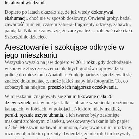
lokalnymi władzami
.
Dopiero po latach okazało się, że już wtedy
dokonywał
ekshumacji
, choć nie w sposób dosłowny. Otwierał groby, badał
zawartość trumien, czasem zabierał fragmenty odzieży, zabawki,
pamiątki. Nikt nie zauważył, że zaczyna też…
zabierać całe ciała
.
Szczególnie dziecięce.
Aresztowanie i szokujące odkrycie w
jego mieszkaniu
Wszystko wyszło na jaw dopiero w
2011 roku
, gdy dochodzenie
w sprawie zbezczeszczenia lokalnych grobów doprowadziło
policję do mieszkania Anatolija. Funkcjonariusze spodziewali się
znaleźć dokumentację, może jakieś mapy lub fotografie. To, co
zobaczyli na miejscu,
przeszło ich najgorsze oczekiwania
.
W mieszkaniu znajdowały się
zmumifikowane ciała 26
dziewczynek
, ustawione jak lalki – ubrane w sukienki, ułożone na
kanapach, w fotelach, w pokojach. Niektóre miały
makijaż,
peruki, ręcznie uszyte ubrania
, a ich twarze były zasłonięte
maskami zrobionymi z lateksu, woskowanych tkanin lub papier
mâché. Moskwin nadawał im imiona, świętował z nimi urodziny,
rozmawiał, robił im prezenty. Twierdził, że nie robił im krzywdy –