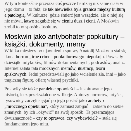
W tym kontekście przeraża coś jeszcze bardziej niż same ciała w
jego domu – to fakt, że
tak niewielka była granica między kulturą
a patologią
. W kulturze, gdzie śmierć jest wszędzie, ale o niej się
nie mówi,
łatwo zagubić się w cieniu dusz i cieni
. A Moskwin
zrobił to w sposób absolutny.
Moskwin jako antybohater popkultury –
książki, dokumenty, memy
W kilka miesięcy po ujawnieniu sprawy Anatolij Moskwin stał się
ikoną horroru, true crime i popkulturowego niepokoju
. Powstały
dziesiątki artykułów, filmów dokumentalnych, podcastów, analiz.
Internet zalała fala
mrocznych memów, ilustracji, teorii
spiskowych
. Jedni przedstawiali go jako wcielenie zła, inni – jako
tragiczną figurę, ofiarę własnej psychiki.
Pojawiły się także
paralelne opowieści
– inspirowane jego
historią, lecz przekształcone w fikcję. Autorzy horrorów, artyści,
rysownicy zaczęli sięgać po jego postać jako
archetyp
„mrocznego opiekuna”
, który zamiast zabijać – zabiera do siebie
zmarłych, by ich „ożywić” na swój sposób. Ta przerażająca
dwuznaczność –
czy to oprawca, czy wybawiciel?
– stała się
fundamentem jego mitu.