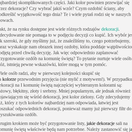
ajbardziej skomplikowanych części. Jaki kolor powinien przewijać się
rzez dekoracje? Czy wybrać jakiś wzór? Czym ozdobić ściany, aby
odkreślić wyjątkowość tego dnia? Te i wiele pytań rodzi się w naszych
łowach.
akt, że na rynku dostępne jest wiele różnych rodzajów
dekoracji
.
decydowanie nie pomaga to w podjęciu decyzji co kupić.
Ich wybór je
ak szeroki, że gdy myślimy już, że znaleźliśmy to, czego potrzebujemy,
araz wyskakuje nam obrazek innej ozdoby, która poddaje wątpliwości
odjętą przed chwilą decyzję.
Jak więc odpowiednio zaplanować
rzygotowanie ozdób na komunię świętą? To pytanie nurtuje wiele osób
óż, istnieją pewne wskazówki, które mogą w tym pomóc.
iele osób radzi, aby w pierwszej kolejności skupić się
a
kolorze
przewodnim przyjęcia (nie mylić z motywem!).
W przypadku
ekoracji na I komunię świętą najczęściej wybieranym kolorami są:
óżowy, błękitny, złoty i srebrny.
Mniej popularnym, ale jednak również
ojawiającym się wśród dekoracji, jest kolor zielony.
Gdy zdecydujemy
uż, który z tych kolorów najbardziej nam odpowiada, łatwiej jest
oszukać odpowiednich dekoracji, ponieważ mamy już pierwszy filtr do
yszukiwania ozdób.
rugim krokiem może być przygotowanie listy,
jakie dekoracje
sali na
omunię świętą właściwie będą nam potrzebne.
Należy zastanowić się j