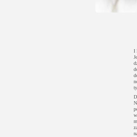
I
J
d
d
d
n
t
D
N
p
w
m
z
n