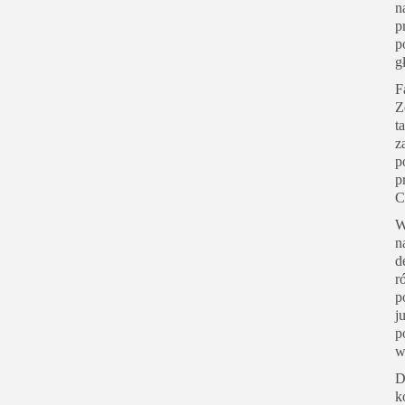
n
p
p
g
F
Z
t
z
p
p
C
W
n
d
r
p
j
p
w
D
k