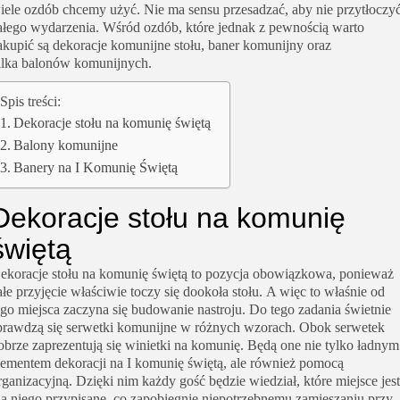
iele ozdób chcemy użyć.
Nie ma sensu przesadzać, aby nie przytłoczy
ałego wydarzenia.
Wśród ozdób, które jednak z pewnością
warto
akupić są
dekoracje komunijne stołu
,
baner komunijny
oraz
ilka
balonów komunijnych
.
Spis treści:
Dekoracje stołu na komunię świętą
Balony komunijne
Banery na I Komunię Świętą
Dekoracje stołu na komunię
świętą
ekoracje stołu na komunię świętą
to pozycja obowiązkowa, ponieważ
ałe przyjęcie właściwie toczy się dookoła stołu.
A więc to właśnie od
ego miejsca zaczyna się budowanie nastroju. Do tego zadania świetnie
prawdzą się
serwetki komunijne
w różnych wzorach. Obok serwetek
obrze zaprezentują się
winietki na komunię
.
Będą one nie tylko ładnym
lementem dekoracji na I komunię świętą, ale również pomocą
rganizacyjną.
Dzięki nim każdy gość będzie wiedział, które miejsce jest
la niego przypisane, co zapobiegnie niepotrzebnemu zamieszaniu przy