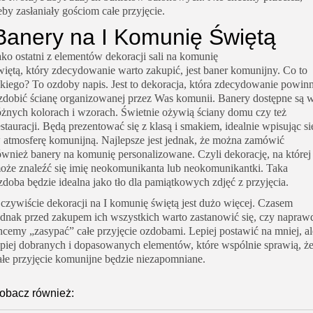
eby zasłaniały gościom całe przyjęcie.
Banery na I Komunię Świętą
ako ostatni z elementów dekoracji sali na komunię
więtą,
który
zdecydowanie warto zakupić, jest baner komunijny.
Co to
akiego? To ozdoby napis. Jest to dekoracja, która zdecydowanie powin
zdobić ścianę organizowanej przez Was komunii. Banery dostępne są 
óżnych kolorach i wzorach. Świetnie ożywią ściany domu czy też
estauracji. Będą prezentować się z klasą i smakiem, idealnie wpisując si
 atmosferę komunijną. Najlepsze jest jednak, że można zamówić
ównież
banery na komunię personalizowane
. Czyli dekorację, na której
oże znaleźć się imię neokomunikanta lub neokomunikantki. Taka
zdoba będzie idealna jako tło dla pamiątkowych zdjęć z przyjęcia.
czywiście dekoracji na I komunię świętą jest dużo więcej.
Czasem
ednak przed zakupem ich wszystkich warto zastanowić się, czy napraw
hcemy „zasypać” całe przyjęcie ozdobami.
Lepiej postawić na mniej, al
epiej dobranych i dopasowanych elementów, które wspólnie sprawią, ż
ałe przyjęcie komunijne będzie niezapomniane.
obacz również: