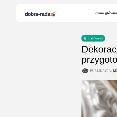
Search
Strona główna
for:
Ślub/Wesele
Dekoracj
przygot
PUBLIKACJA:
R