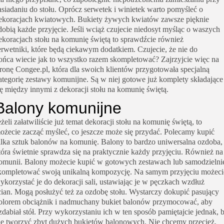
asiadaniu do stołu.
Oprócz serwetek i winietek warto pomyśleć o
ekoracjach kwiatowych. Bukiety żywych kwiatów zawsze pięknie
dobią każde przyjęcie.
Jeśli wciąż
czujecie niedosyt myśląc o waszych
ekoracjach stołu na komunię świętą to sprawdźcie również
erwetniki,
które będą ciekawym dodatkiem.
Czujecie, że nie do
ońca
wiecie jak
to wszystko razem skompletować?
Zajrzyjcie więc na
tronę
Congee
.pl, która dla swoich klientów przygotowała specjalną
ategorię
zestawy komunijne
.
Są w niej gotowe już komplety składające
ię między innymi z dekoracji stołu na komunię świętą.
Balony komunijne
eżeli załatwiliście już temat dekoracji stołu na komunię świętą, to
ożecie zacząć myśleć, co jeszcze może się przydać.
Polecamy kupić
ilka sztuk
balonów na komunię
. Balony to bardzo uniwersalna ozdoba,
tóra świetnie sprawdza się na praktycznie każdy przyjęciu. Również na
omunii. Balony możecie kupić w gotowych zestawach lub samodzielni
kompletować swoją unikalną kompozycję.
Na samym przyjęciu możeci
ykorzystać je do dekoracji sali, ustawiając je w pęczkach wzdłuż
cian.
Mogą posłużyć też za ozdobę stołu. Wystarczy dokupić pasujący
olorem obciążnik i nadmuchany bukiet balonów przymocować, aby
zdabiał stół.
Przy wykorzystaniu ich w ten sposób pamiętajcie jednak, 
ie tworzyć zbyt dużych bukietów balonowych.
Nie chcemy przecież,