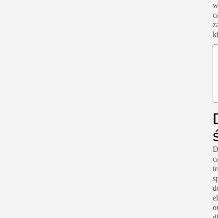
w
c
z
k
D
c
t
s
d
e
o
d