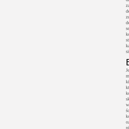
z
d
z
d
s
k
s
k
s
J
m
k
k
k
s
w
ś
k
o
n