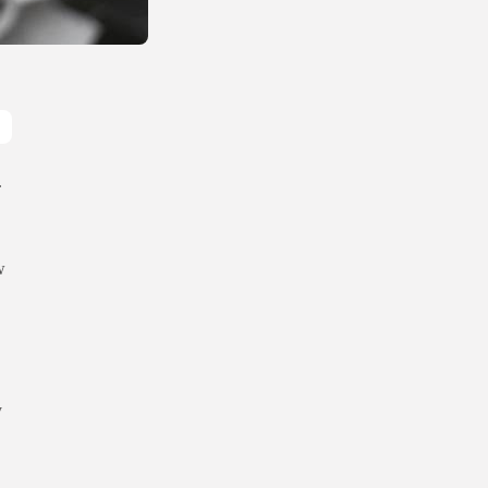
.
w
y