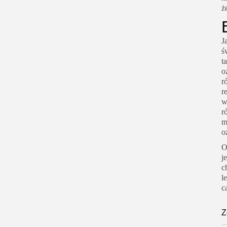
ż
J
ś
t
o
r
r
w
r
m
o
O
j
c
l
c
Z