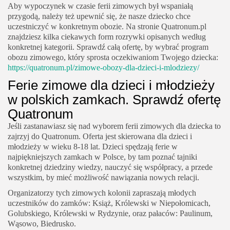
Aby wypoczynek w czasie ferii zimowych był wspaniałą
przygodą, należy też upewnić się, że nasze dziecko chce
uczestniczyć w konkretnym obozie. Na stronie Quatronum.pl
znajdziesz kilka ciekawych form rozrywki opisanych według
konkretnej kategorii. Sprawdź całą ofertę, by wybrać program
obozu zimowego, który sprosta oczekiwaniom Twojego dziecka:
https://quatronum.pl/zimowe-obozy-dla-dzieci-i-mlodziezy/
Ferie zimowe dla dzieci i młodzieży
w polskich zamkach. Sprawdź ofertę
Quatronum
Jeśli zastanawiasz się nad wyborem ferii zimowych dla dziecka to
zajrzyj do Quatronum. Oferta jest skierowana dla dzieci i
młodzieży w wieku 8-18 lat. Dzieci spędzają ferie w
najpiękniejszych zamkach w Polsce, by tam poznać tajniki
konkretnej dziedziny wiedzy, nauczyć się współpracy, a przede
wszystkim, by mieć możliwość nawiązania nowych relacji.
Organizatorzy tych zimowych kolonii zapraszają młodych
uczestników do zamków: Książ, Królewski w Niepołomicach,
Golubskiego, Królewski w Rydzynie, oraz pałaców: Paulinum,
Wąsowo, Biedrusko.