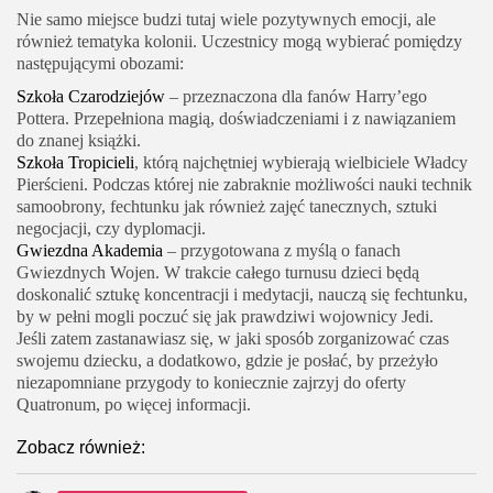
Nie samo miejsce budzi tutaj wiele pozytywnych emocji, ale
również tematyka kolonii. Uczestnicy mogą wybierać pomiędzy
następującymi obozami:
Szkoła Czarodziejów
– przeznaczona dla fanów Harry’ego
Pottera. Przepełniona magią, doświadczeniami i z nawiązaniem
do znanej książki.
Szkoła Tropicieli
, którą najchętniej wybierają wielbiciele Władcy
Pierścieni. Podczas której nie zabraknie możliwości nauki technik
samoobrony, fechtunku jak również zajęć tanecznych, sztuki
negocjacji, czy dyplomacji.
Gwiezdna Akademia
– przygotowana z myślą o fanach
Gwiezdnych Wojen. W trakcie całego turnusu dzieci będą
doskonalić sztukę koncentracji i medytacji, nauczą się fechtunku,
by w pełni mogli poczuć się jak prawdziwi wojownicy Jedi.
Jeśli zatem zastanawiasz się, w jaki sposób zorganizować czas
swojemu dziecku, a dodatkowo, gdzie je posłać, by przeżyło
niezapomniane przygody to koniecznie zajrzyj do oferty
Quatronum, po więcej informacji.
Zobacz również: