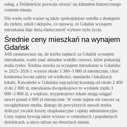
usług, a Śródmieście pozwala cieszyć się klimatem historycznego
centrum miasta.
Dla wielu osób ważne są także spokojniejsze osiedla z dostępem
do zieleni, szkół i sklepów, co sprawia, że Gdańsk wynajem
mieszkania daje dużą elastyczność wyboru stylu życia.
Średnie ceny mieszkań na wynajem
Gdańsk
Jeśli zastanawiasz się, ile trzeba zapłacić za Gdańsk wynajem
mieszkania, warto znać aktualne widełki cenowe, które pokazują
realia rynku. Średnia stawka za wynajem mieszkania w Gdańsku
w 2025–2026 r. wynosi około 3 300–3 900 zł miesięcznie, choć
konkretna kwota zależy od wielkości, standardu i lokalizacji
lokalu. Kawalerki w Gdańsku najczęściej kosztują od około 2 400
zł do 2 800 zł, mieszkania dwupokojowe to wydatek rzędu 3
000–3 800 zł, a większe, trzypokojowe lokale mogą osiągać
nawet ponad 4 000 zł miesięcznie. W cenie najmu nie zawsze są
uwzględnione media, dlatego do powyższych stawek trzeba
doliczyć zwykle koszty eksploatacyjne i opłaty administracyjne.
Ceny najmu bywają także wyższe w centralnych i popularnych
dzielnicach, a nieco niższe na obrzeżach miasta.