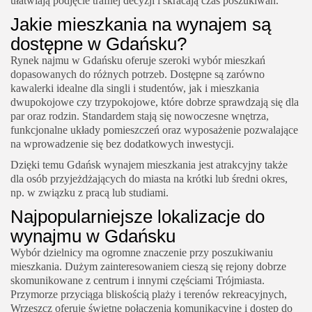
ułatwiają podjęcie trafnej decyzji i skracają czas poszukiwań.
Jakie mieszkania na wynajem są
dostępne w Gdańsku?
Rynek najmu w Gdańsku oferuje szeroki wybór mieszkań
dopasowanych do różnych potrzeb. Dostępne są zarówno
kawalerki idealne dla singli i studentów, jak i mieszkania
dwupokojowe czy trzypokojowe, które dobrze sprawdzają się dla
par oraz rodzin. Standardem stają się nowoczesne wnętrza,
funkcjonalne układy pomieszczeń oraz wyposażenie pozwalające
na wprowadzenie się bez dodatkowych inwestycji.
Dzięki temu Gdańsk wynajem mieszkania jest atrakcyjny także
dla osób przyjeżdżających do miasta na krótki lub średni okres,
np. w związku z pracą lub studiami.
Najpopularniejsze lokalizacje do
wynajmu w Gdańsku
Wybór dzielnicy ma ogromne znaczenie przy poszukiwaniu
mieszkania. Dużym zainteresowaniem cieszą się rejony dobrze
skomunikowane z centrum i innymi częściami Trójmiasta.
Przymorze przyciąga bliskością plaży i terenów rekreacyjnych,
Wrzeszcz oferuje świetne połączenia komunikacyjne i dostęp do