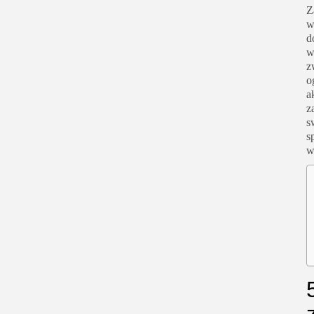
Z
w
d
w
z
o
a
z
s
s
w