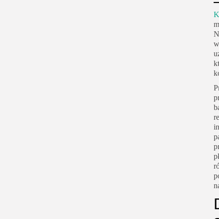
K
m
N
w
u
k
k
P
p
b
r
i
p
p
p
r
p
n