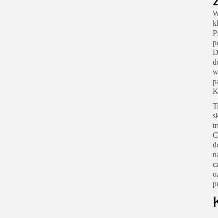
W
k
P
p
D
d
w
p
K
T
s
t
C
d
n
c
o
p