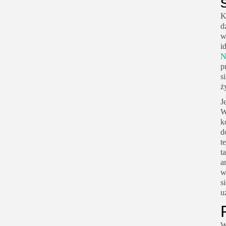
K
d
w
i
p
s
ż
J
W
k
d
t
t
a
w
s
u
W