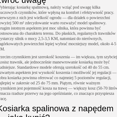
zwróć uwagę
ybierając kosiarkę spalinową, należy wziąć pod uwagę kilka
luczowych czynników, które wpłyną na komfort i efektywność pracy.
ierwszym z nich jest wielkość ogrodu — dla działek o powierzchni
owyżej 500 m² zdecydowanie warto rozważyć model spalinowy.
rugim istotnym aspektem jest moc silnika, która powinna być
ostosowana do charakteru terenu. Do płaskich, regularnych trawników
ystarczy silnik o mocy 2,5-3,5 KM, natomiast do nierównych,
agórkowatych powierzchni lepiej wybrać mocniejszy model, około 4-5
M.
rzecim czynnikiem jest szerokość koszenia — im większa, tym szybcie
kosisz trawnik, ale jednocześnie manewrowanie kosiarką może być
rudniejsze. Standardowe modele oferują szerokość od 40 do 55 cm.
zwartym aspektem jest wysokość koszenia i możliwość jej regulacji —
obra kosiarka powinna oferować co najmniej 5 poziomów regulacji,
ajlepiej w zakresie od 25 do 75 mm. Piątym, równie ważnym
zynnikiem jest pojemność kosza na trawę — większy kosz (50-70 litró
znacza rzadsze przerwy na jego opróżnianie, co znacząco przyspiesza
racę.
Kosiarka spalinowa z napędem