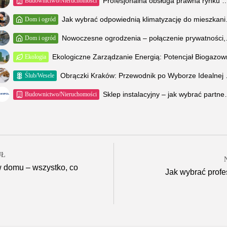
Profesjonalna obsługa prawna rynku nieruchomości w Poznaniu – klucz
Budownictwo/Nieruchomości
Jak wybrać od
Dom i ogród
Nowoczesne ogr
Dom i ogród
Ekologiczne Zarządzanie Energią: Potencjał Biogazow
Ekologia
Obrączki Kra
Ślub/Wesele
Sklep instalacyjny – 
Budownictwo/Nieruchomości
UŁ
 w domu – wszystko, co
Jak wybrać profe