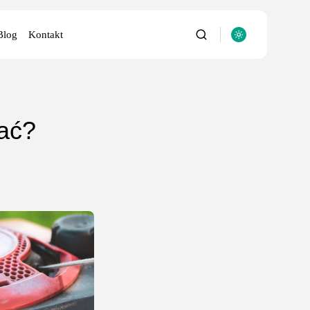
Blog
Kontakt
rać?
utery