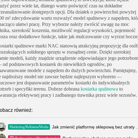
łużyć przez wiele lat, dlatego warto poświęcić czas na dokładne
rzeanalizowanie dostępnych opcji. Dla działek o powierzchni powyżej
00 m² zdecydowanie warto rozważyć model spalinowy z napędem, któ
nacząco ułatwi pracę. Przy wyborze należy zwrócić uwagę na moc
ilnika, szerokość koszenia, możliwość regulacji wysokości, pojemność
osza oraz dodatkowe funkcje, takie jak mulczowanie czy wyrzut boczn
osiarki spalinowe marki NAC stanowią atrakcyjną propozycję dla osó
oszukujących solidnego sprzętu w rozsądnej cenie. Dzięki szerokiej
amie modeli, każdy znajdzie urządzenie odpowiadające jego potrzebo
 od podstawowych kosiarek do niewielkich ogrodów, po
aawansowane modele z napędem do dużych powierzchni. Pamiętajmy,
e najdroższy model nie zawsze będzie najlepszym wyborem —
luczowe jest dopasowanie parametrów kosiarki do indywidualnych
otrzeb i specyfiki terenu. Dobrze dobrana
kosiarka spalinowa
to
warancja efektywnej pracy i zadbanego trawnika przez wiele sezonów.
obacz również:
Jak zmienić platformę sklepow
Marketing/Reklama/Media