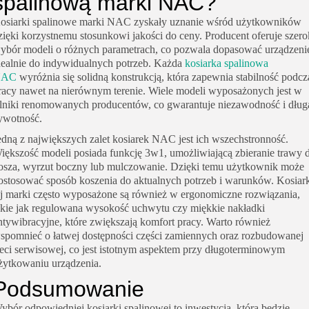
spalinową marki NAC?
osiarki spalinowe marki NAC zyskały uznanie wśród użytkowników
zięki korzystnemu stosunkowi jakości do ceny. Producent oferuje szero
ybór modeli o różnych parametrach, co pozwala dopasować urządzeni
dealnie do indywidualnych potrzeb. Każda
kosiarka spalinowa
NAC
wyróżnia się solidną konstrukcją, która zapewnia stabilność podcz
racy nawet na nierównym terenie. Wiele modeli wyposażonych jest w
ilniki renomowanych producentów, co gwarantuje niezawodność i dług
ywotność.
edną z największych zalet kosiarek NAC jest ich wszechstronność.
iększość modeli posiada funkcję 3w1, umożliwiającą zbieranie trawy 
osza, wyrzut boczny lub mulczowanie. Dzięki temu użytkownik może
ostosować sposób koszenia do aktualnych potrzeb i warunków. Kosiar
ej marki często wyposażone są również w ergonomiczne rozwiązania,
akie jak regulowana wysokość uchwytu czy miękkie nakładki
ntywibracyjne, które zwiększają komfort pracy. Warto również
spomnieć o łatwej dostępności części zamiennych oraz rozbudowanej
ieci serwisowej, co jest istotnym aspektem przy długoterminowym
żytkowaniu urządzenia.
Podsumowanie
ybór odpowiedniej kosiarki spalinowej to inwestycja, która będzie