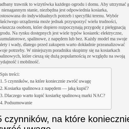
adbany trawnik to wizytówka każdego ogrodu i domu. Aby utrzymać 
 nienagannym stanie, niezbędna jest odpowiednia kosiarka,
ostosowana do indywidualnych potrzeb i specyfiki terenu. Wybór
łaściwego urządzenia może jednak przysporzyć wielu trudności,
właszcza osobom, które dopiero rozpoczynają przygodę z pielęgnacją
grodu. Na rynku dostępnych jest wiele typów kosiarek: elektryczne,
kumulatorowe, spalinowe, z napędem lub bez. Każdy model ma swoje
alety i wady, dlatego przed zakupem warto dokładnie przeanalizować
woje potrzeby. W niniejszym poradniku skupimy się na kosiarkach
palinowych, które cieszą się dużą popularnością ze względu na swoją
ydajność i mobilność.
Spis treści:
5 czynników, na które koniecznie zwróć uwagę
Kosiarka spalinowa z napędem — jaką kupić?
Dlaczego warto kupić kosiarkę spalinową marki NAC?
Podsumowanie
5 czynników, na które konieczni