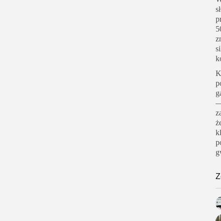
s
p
5
z
s
k
K
p
g
—
z
ż
k
p
g
Z