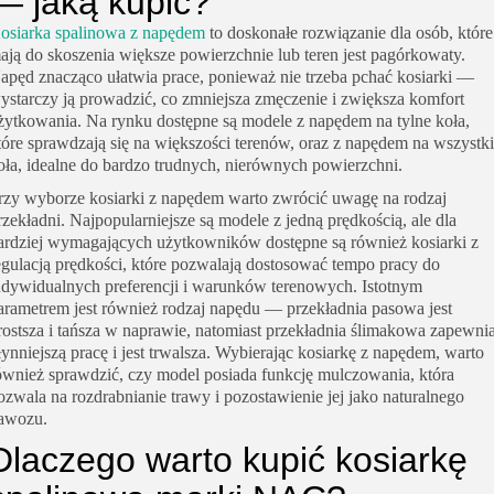
— jaką kupić?
osiarka spalinowa z napędem
to doskonałe rozwiązanie dla osób, które
ają do skoszenia większe powierzchnie lub teren jest pagórkowaty.
apęd znacząco ułatwia prace, ponieważ nie trzeba pchać kosiarki —
ystarczy ją prowadzić, co zmniejsza zmęczenie i zwiększa komfort
żytkowania. Na rynku dostępne są modele z napędem na tylne koła,
tóre sprawdzają się na większości terenów, oraz z napędem na wszystk
oła, idealne do bardzo trudnych, nierównych powierzchni.
rzy wyborze kosiarki z napędem warto zwrócić uwagę na rodzaj
rzekładni. Najpopularniejsze są modele z jedną prędkością, ale dla
ardziej wymagających użytkowników dostępne są również kosiarki z
egulacją prędkości, które pozwalają dostosować tempo pracy do
ndywidualnych preferencji i warunków terenowych. Istotnym
arametrem jest również rodzaj napędu — przekładnia pasowa jest
rostsza i tańsza w naprawie, natomiast przekładnia ślimakowa zapewni
łynniejszą pracę i jest trwalsza. Wybierając kosiarkę z napędem, warto
ównież sprawdzić, czy model posiada funkcję mulczowania, która
ozwala na rozdrabnianie trawy i pozostawienie jej jako naturalnego
awozu.
Dlaczego warto kupić kosiarkę