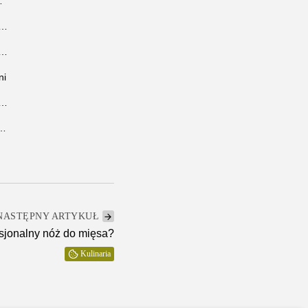
owe aspekty współpracy z...
powiednią klimatyzację do mieszkania w Warszawie?
odzenia – połączenie prywatności, designu i trwałości
ni
ków: Przewodnik po Wyborze Idealnej Biżuterii
jak wybrać partnera dla swoich projektów
NASTĘPNY ARTYKUŁ
sjonalny nóż do mięsa?
Kulinaria