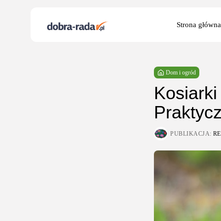
Search
Strona główna
for:
Dom i ogród
Kosiarki
Praktyc
PUBLIKACJA:
R