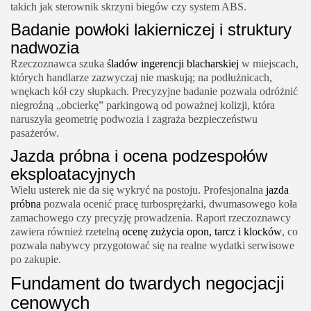
takich jak sterownik skrzyni biegów czy system ABS.
Badanie powłoki lakierniczej i struktury
nadwozia
Rzeczoznawca szuka
śladów ingerencji blacharskiej
w miejscach,
których handlarze zazwyczaj nie maskują; na podłużnicach,
wnękach kół czy słupkach. Precyzyjne badanie pozwala odróżnić
niegroźną „obcierkę” parkingową od poważnej kolizji, która
naruszyła geometrię podwozia i zagraża bezpieczeństwu
pasażerów.
Jazda próbna i ocena podzespołów
eksploatacyjnych
Wielu usterek nie da się wykryć na postoju. Profesjonalna
jazda
próbna
pozwala ocenić pracę turbosprężarki, dwumasowego koła
zamachowego czy precyzję prowadzenia.
Raport rzeczoznawcy
zawiera również rzetelną
ocenę zużycia opon, tarcz i klocków
, co
pozwala nabywcy przygotować się na realne wydatki serwisowe
po zakupie.
Fundament do twardych negocjacji
cenowych