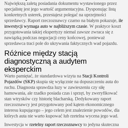
Największą zaletą posiadania dokumentu wystawionego przez
specjalistę jest jego wartość argumentacyjna. Dysponując listą
konkretnych usterek, przestajesz polegać na uprzejmości
sprzedawcy.
Raport rzeczoznawcy
czarno na białym pokazuje,
ile
inwestycji wymaga auto w najbliższym czasie
. W praktyce koszt
przygotowania takiej ekspertyzy niemal zawsze zwraca się z
nawiązką podczas negocjacji ceny końcowej, ponieważ
sprzedawca traci pole do ukrywania faktycznych wad pojazdu.
Różnice między stacją
diagnostyczną a audytem
eksperckim
Warto pamiętać, że standardowa wizyta na
Stacji Kontroli
Pojazdów (SKP)
skupia się wyłącznie na dopuszczeniu auta do
ruchu. Diagnosta sprawdza luzy w zawieszeniu czy siłę
hamowania, ale rzadko posiada czas i sprzęt, by zweryfikować
stan wtrysków czy historię blacharską. Dedykowany
raport
rzeczoznawcy
jest przygotowany pod kątem ekonomicznego
interesu kupującego – jego celem jest znalezienie powodów, dla
których auta nie warto kupować lub rzetelna wycena jego wad.
Inwestycja w
rzetelny
raport rzeczoznawcy
to jedyna skuteczna