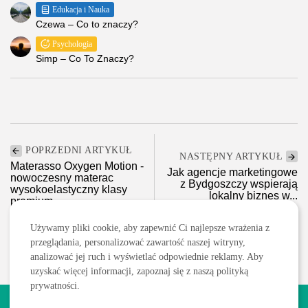
Edukacja i Nauka
Czewa – Co to znaczy?
Psychologia
Simp – Co To Znaczy?
POPRZEDNI ARTYKUŁ
NASTĘPNY ARTYKUŁ
Materasso Oxygen Motion -
Jak agencje marketingowe
nowoczesny materac
z Bydgoszczy wspierają
wysokoelastyczny klasy
lokalny biznes w...
premium
Marketing/Reklama/Media
Dom i ogród
Używamy pliki cookie, aby zapewnić Ci najlepsze wrażenia z
przeglądania, personalizować zawartość naszej witryny,
analizować jej ruch i wyświetlać odpowiednie reklamy. Aby
uzyskać więcej informacji, zapoznaj się z naszą polityką
prywatności.
2026 Wszelkie prawa zastrzeżone. Treści publikowane w serwisie