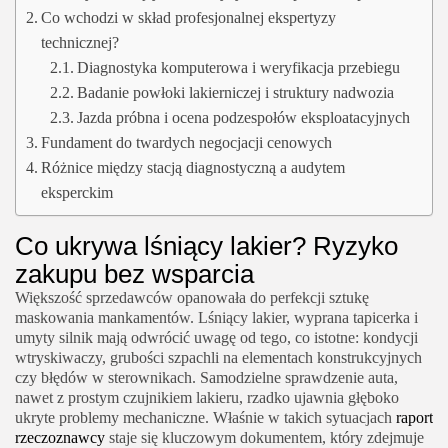
Co wchodzi w skład profesjonalnej ekspertyzy
technicznej?
Diagnostyka komputerowa i weryfikacja przebiegu
Badanie powłoki lakierniczej i struktury nadwozia
Jazda próbna i ocena podzespołów eksploatacyjnych
Fundament do twardych negocjacji cenowych
Różnice między stacją diagnostyczną a audytem
eksperckim
Co ukrywa lśniący lakier? Ryzyko
zakupu bez wsparcia
Większość sprzedawców opanowała do perfekcji sztukę
maskowania mankamentów. Lśniący lakier, wyprana tapicerka i
umyty silnik mają odwrócić uwagę od tego, co istotne: kondycji
wtryskiwaczy, grubości szpachli na elementach konstrukcyjnych
czy błędów w sterownikach. Samodzielne sprawdzenie auta,
nawet z prostym czujnikiem lakieru, rzadko ujawnia głęboko
ukryte problemy mechaniczne. Właśnie w takich sytuacjach
raport
rzeczoznawcy
staje się kluczowym dokumentem, który zdejmuje