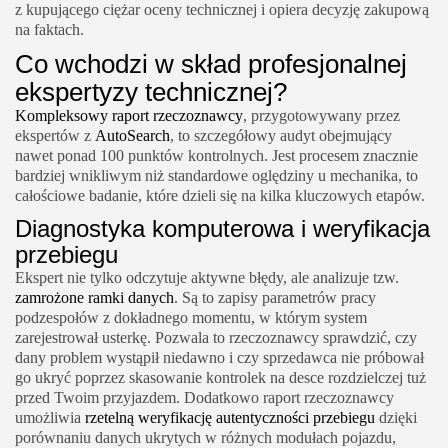
z kupującego ciężar oceny technicznej i opiera decyzję zakupową
na faktach.
Co wchodzi w skład profesjonalnej
ekspertyzy technicznej?
Kompleksowy raport rzeczoznawcy
, przygotowywany przez
ekspertów z
AutoSearch
, to szczegółowy audyt obejmujący
nawet ponad 100 punktów kontrolnych. Jest procesem znacznie
bardziej wnikliwym niż standardowe oględziny u mechanika, to
całościowe badanie, które dzieli się na kilka kluczowych etapów.
Diagnostyka komputerowa i weryfikacja
przebiegu
Ekspert nie tylko odczytuje aktywne błędy, ale analizuje tzw.
zamrożone ramki danych
. Są to zapisy parametrów pracy
podzespołów z dokładnego momentu, w którym system
zarejestrował usterkę. Pozwala to rzeczoznawcy sprawdzić, czy
dany problem wystąpił niedawno i czy sprzedawca nie próbował
go ukryć poprzez skasowanie kontrolek na desce rozdzielczej tuż
przed Twoim przyjazdem. Dodatkowo
raport rzeczoznawcy
umożliwia
rzetelną weryfikację autentyczności przebiegu
dzięki
porównaniu danych ukrytych w różnych modułach pojazdu,