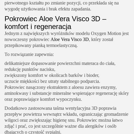
pierwotnego kształtu po zmianie pozycji, co przekłada się na
wygodę użytkowania i brak efektu zapadania.
Pokrowiec Aloe Vera Visco 3D –
komfort i regeneracja
Jednym z największych wyróżników modelu Oxygen Motion jest
nowoczesny pokrowiec
Aloe Vera Visco 3D
, który został
przepikowany pianką termoelastyczną.
To rozwiązanie zapewnia:
delikatniejsze dopasowanie powierzchni materaca do ciała,
redukcję punktów nacisku,
zwiększony komfort w okolicach barków i bioder,
uczucie miękkości bez utraty stabilnego podparcia.
Pokrowiec nasączony ekstraktem z aloesu zawiera enzymy,
aminokwasy i substancje mineralne wspierające regenerację skóry
oraz poprawiające komfort wypoczynku.
Dodatkowo zastosowana taśma wentylacyjna 3D poprawia
przepływ powietrza wewnątrz wkładu, ograniczając gromadzenie
wilgoci oraz zwiększając higienę snu. Pokrowiec można łatwo
zdjąć i prać, co jest szczególnie ważne dla alergików i osób
dbających o czystość sypialni.