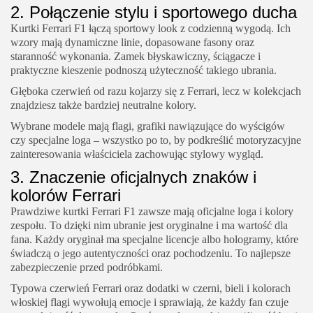
2. Połączenie stylu i sportowego ducha
Kurtki Ferrari F1 łączą sportowy look z codzienną wygodą. Ich
wzory mają dynamiczne linie, dopasowane fasony oraz
staranność wykonania. Zamek błyskawiczny, ściągacze i
praktyczne kieszenie podnoszą użyteczność takiego ubrania.
Głęboka czerwień od razu kojarzy się z Ferrari, lecz w kolekcjach
znajdziesz także bardziej neutralne kolory.
Wybrane modele mają flagi, grafiki nawiązujące do wyścigów
czy specjalne loga – wszystko po to, by podkreślić motoryzacyjne
zainteresowania właściciela zachowując stylowy wygląd.
3. Znaczenie oficjalnych znaków i
kolorów Ferrari
Prawdziwe kurtki Ferrari F1 zawsze mają oficjalne loga i kolory
zespołu. To dzięki nim ubranie jest oryginalne i ma wartość dla
fana. Każdy oryginał ma specjalne licencje albo hologramy, które
świadczą o jego autentyczności oraz pochodzeniu. To najlepsze
zabezpieczenie przed podróbkami.
Typowa czerwień Ferrari oraz dodatki w czerni, bieli i kolorach
włoskiej flagi wywołują emocje i sprawiają, że każdy fan czuje