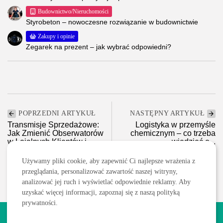
Budownictwo/Nieruchomości
Styrobeton – nowoczesne rozwiązanie w budownictwie
Zakupy i opinie
Zegarek na prezent – jak wybrać odpowiedni?
POPRZEDNI ARTYKUŁ
NASTĘPNY ARTYKUŁ
Transmisje Sprzedażowe:
Logistyka w przemyśle
Jak Zmienić Obserwatorów
chemicznym – co trzeba
w Lojalnych Klientów i...
wiedzieć o...
Biznes/Firma/Ebiznes
Transport/Logistyka
Używamy pliki cookie, aby zapewnić Ci najlepsze wrażenia z
przeglądania, personalizować zawartość naszej witryny,
analizować jej ruch i wyświetlać odpowiednie reklamy. Aby
uzyskać więcej informacji, zapoznaj się z naszą polityką
prywatności.
2026 Wszelkie prawa zastrzeżone. Treści publikowane w serwisie