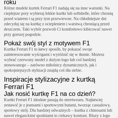
roku
Różne modele kurtek Ferrari F1 nadają się na inne warunki. Na
cieplejsze pory wybieraj lekkie kurtki lub softshelle, które chronią
przed wiatrem i są przy tym przewiewne. Na chłodniejsze dni
zdecyduj się na kurtkę z ociepleniem i warstwą chroniącą przed
deszczem. Taki wybór pozwoli Ci komfortowo kibicować nawet
przy gorszej pogodzie.
Pokaż swój styl z motywem F1
Kurtka Ferrari F1 to łatwy sposób, by pokazać swoje
zainteresowanie wyścigami i wyróżnić się w tłumie. Możesz
wybrać czerwony model z dużym logo lub coś bardziej
stonowanego – zarówno miłośnicy dynamicznych, jak i
spokojniejszych stylizacji znajdą coś dla siebie.
Inspiracje stylizacyjne z kurtką
Ferrari F1
Jak nosić kurtkę F1 na co dzień?
Kurtki Ferrari F1 idealnie pasują do streetwearu. Najłatwiej
zestawić je z jeansami i sportowymi butami, tworząc casualowy,
sportowy strój. Dla bardziej odważnych – kurtka z chinosami lub
nawet eleganckimi spodniami to ciekawy kontrast. Bluzy z logo