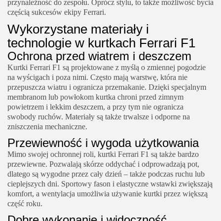
przynależność do zespołu. Oprócz stylu, to także możliwość bycia
częścią sukcesów ekipy Ferrari.
Wykorzystane materiały i
technologie w kurtkach Ferrari F1
Ochrona przed wiatrem i deszczem
Kurtki Ferrari F1 są projektowane z myślą o zmiennej pogodzie
na wyścigach i poza nimi. Często mają warstwę, która nie
przepuszcza wiatru i ogranicza przemakanie. Dzięki specjalnym
membranom lub powłokom kurtka chroni przed zimnym
powietrzem i lekkim deszczem, a przy tym nie ogranicza
swobody ruchów. Materiały są także trwalsze i odporne na
zniszczenia mechaniczne.
Przewiewność i wygoda użytkowania
Mimo swojej ochronnej roli, kurtki Ferrari F1 są także bardzo
przewiewne. Pozwalają skórze oddychać i odprowadzają pot,
dlatego są wygodne przez cały dzień – także podczas ruchu lub
cieplejszych dni. Sportowy fason i elastyczne wstawki zwiększają
komfort, a wentylacja umożliwia używanie kurtki przez większą
część roku.
Dobre wykonanie i widoczność