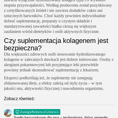
stopniu przyswajalności. Według producenta został pozyskiwany
z certyfikowanych źródeł i nie zawiera dodatków cukru ani
sztucznych barwników. Choć każdy powinien indywidualnie
dobrać suplementację, preparaty o czystym składzie i
standaryzowanej zawartości białka cieszą się większym
zaufaniem wśród dietetyków i osób aktywnych fizycznie.
Czy suplementacja kolagenem jest
bezpieczna?
Dla większości zdrowych osób stosowanie hydrolizowanego
kolagenu w zalecanych dawkach jest dobrze tolerowane. Osoby z
alergiami pokarmowymi lub przyjmujące leki przewlekle
powinny jednak skonsultować suplementację z lekarzem.
Eksperci podkreślają też, że suplementy nie zastępują
zbilansowanej diety, a efekty zależą od stylu życia – w tym
jakości snu, aktywności fizycznej i nawodnienia organizmu.
Zobacz również:
Zoologia/Rolnictwo/Leśnictwo
Szelki bezuciskowe dla psa – technologia, która zmieniła