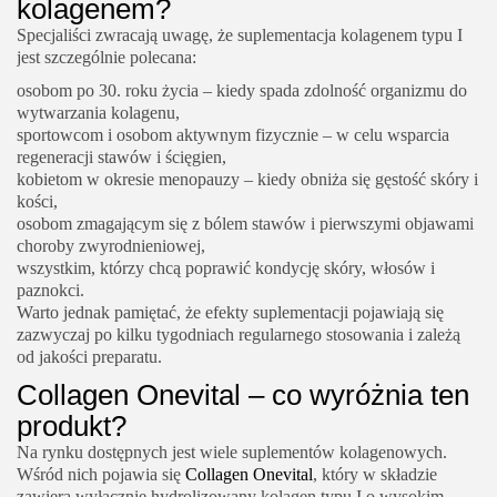
kolagenem?
Specjaliści zwracają uwagę, że suplementacja kolagenem typu I
jest szczególnie polecana:
osobom po 30. roku życia – kiedy spada zdolność organizmu do
wytwarzania kolagenu,
sportowcom i osobom aktywnym fizycznie – w celu wsparcia
regeneracji stawów i ścięgien,
kobietom w okresie menopauzy – kiedy obniża się gęstość skóry i
kości,
osobom zmagającym się z bólem stawów i pierwszymi objawami
choroby zwyrodnieniowej,
wszystkim, którzy chcą poprawić kondycję skóry, włosów i
paznokci.
Warto jednak pamiętać, że efekty suplementacji pojawiają się
zazwyczaj po kilku tygodniach regularnego stosowania i zależą
od jakości preparatu.
Collagen Onevital – co wyróżnia ten
produkt?
Na rynku dostępnych jest wiele suplementów kolagenowych.
Wśród nich pojawia się
Collagen Onevital
, który w składzie
zawiera wyłącznie hydrolizowany kolagen typu I o wysokim