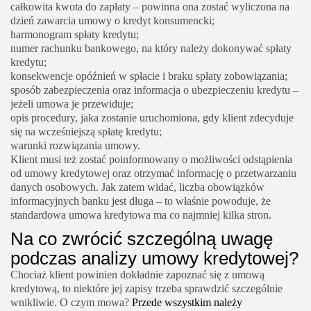
całkowita kwota do zapłaty – powinna ona zostać wyliczona na
dzień zawarcia umowy o kredyt konsumencki;
harmonogram spłaty kredytu;
numer rachunku bankowego, na który należy dokonywać spłaty
kredytu;
konsekwencje opóźnień w spłacie i braku spłaty zobowiązania;
sposób zabezpieczenia oraz informacja o ubezpieczeniu kredytu –
jeżeli umowa je przewiduje;
opis procedury, jaka zostanie uruchomiona, gdy klient zdecyduje
się na wcześniejszą spłatę kredytu;
warunki rozwiązania umowy.
Klient musi też zostać poinformowany o możliwości odstąpienia
od umowy kredytowej oraz otrzymać informację o przetwarzaniu
danych osobowych. Jak zatem widać, liczba obowiązków
informacyjnych banku jest długa – to właśnie powoduje, że
standardowa umowa kredytowa ma co najmniej kilka stron.
Na co zwrócić szczególną uwagę
podczas analizy umowy kredytowej?
Chociaż klient powinien dokładnie zapoznać się z umową
kredytową, to niektóre jej zapisy trzeba sprawdzić szczególnie
wnikliwie. O czym mowa?
Przede wszystkim należy