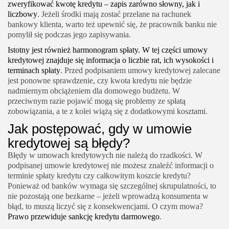
zweryfikować kwotę kredytu – zapis zarówno słowny, jak i
liczbowy
. Jeżeli środki mają zostać przelane na rachunek
bankowy klienta, warto też upewnić się, że pracownik banku nie
pomylił się podczas jego zapisywania.
Istotny jest również harmonogram spłaty. W tej części umowy
kredytowej znajduje się informacja o liczbie rat, ich wysokości i
terminach spłaty
. Przed podpisaniem umowy kredytowej zalecane
jest ponowne sprawdzenie, czy kwota kredytu nie będzie
nadmiernym obciążeniem dla domowego budżetu. W
przeciwnym razie pojawić mogą się problemy ze spłatą
zobowiązania, a te z kolei wiążą się z dodatkowymi kosztami.
Jak postępować, gdy w umowie
kredytowej są błędy?
Błędy w umowach kredytowych nie należą do rzadkości. W
podpisanej umowie kredytowej nie możesz znaleźć informacji o
terminie spłaty kredytu czy całkowitym koszcie kredytu?
Ponieważ od banków wymaga się szczególnej skrupulatności, to
nie pozostają one bezkarne – jeżeli wprowadzą konsumenta w
błąd, to muszą liczyć się z konsekwencjami. O czym mowa?
Prawo przewiduje sankcję kredytu darmowego
.