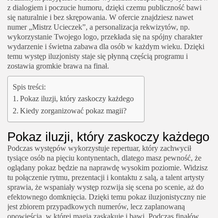
z dialogiem i poczucie humoru, dzięki czemu publiczność bawi
się naturalnie i bez skrępowania. W ofercie znajdziesz nawet
numer „Mistrz Ucieczek”, a personalizacja rekwizytów, np.
wykorzystanie Twojego logo, przekłada się na spójny charakter
wydarzenie i świetna zabawa dla osób w każdym wieku. Dzięki
temu występ iluzjonisty staje się płynną częścią programu i
zostawia gromkie brawa na finał.
Spis treści:
Pokaz iluzji, który zaskoczy każdego
Kiedy zorganizować pokaz magii?
Pokaz iluzji, który zaskoczy każdego
Podczas występów wykorzystuje repertuar, który zachwycił
tysiące osób na pięciu kontynentach, dlatego masz pewność, że
oglądany pokaz będzie na naprawdę wysokim poziomie. Widzisz
tu połączenie rytmu, prezentacji i kontaktu z salą, a talent artysty
sprawia, że wspaniały występ rozwija się scena po scenie, aż do
efektownego domknięcia. Dzięki temu pokaz iluzjonistyczny nie
jest zbiorem przypadkowych numerów, lecz zaplanowaną
opowieścią, w której magia zaskakuje i bawi. Podczas finałów