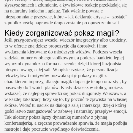
słyszysz śmiech i zdumienie, a żywiołowe reakcje przekładają się
na naturalny śmiechu i aplauz. Tak właśnie powstaje
niezapomniane przeżycie, które – jak deklaruje artysta – „zostaje”
z publicznością naprawdę długo zostanie po opuszczeniu sali.
Kiedy zorganizować pokaz magii?
Jeśli przygotowujesz wesele, wieczór integracyjny albo urodziny,
to w ofercie znajdziesz propozycje dla dorosłych i inne
wydarzenia kierowane do młodszych widzów. Podczas wesela
zadziała numer w obiegu stolikowym, a podczas bankietu lepiej
wybrzmi dynamiczna forma na scenie, dzięki której iluzjonista
utrzyma uwagę całej sali. W opisie czytasz, że personalizacja
rekwizytów i motywów pozwala spiąć pokazy magii z
charakterem imprezy, dlatego magik dopasuje tempo oraz styl, by
pasowały do Twoich planów. Kiedy działasz w stolicy, możesz
wskazać, że najlepiej sprawdzi się
pokaz iluzjonisty
Warszawa, a
w każdej lokalizacji liczy się to, by poczuć te zjawiska na własnej
skórze. Widać tu nacisk na dialog z salą i interakcja, dzięki której
gości łatwo zaangażować w zabawę i naturalny przepływ emocji.
Tak ułożony pokaz łączy dynamikę numerów z płynną
konferansjerką, a zręczne prowadzenie sprawia, że magia podbija
nastroje i daje poczucie wspólnego doświadczenia.