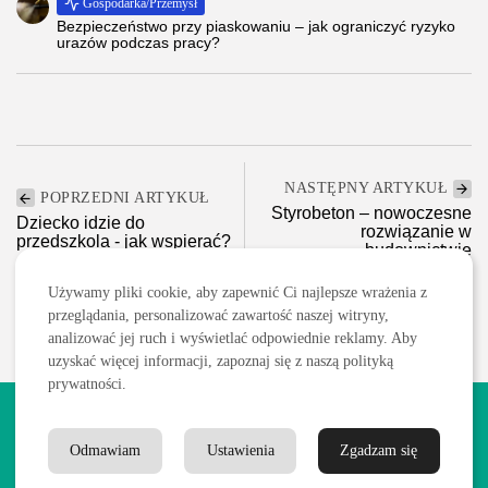
Gospodarka/Przemysł
Bezpieczeństwo przy piaskowaniu – jak ograniczyć ryzyko
urazów podczas pracy?
NASTĘPNY ARTYKUŁ
POPRZEDNI ARTYKUŁ
Styrobeton – nowoczesne
Dziecko idzie do
rozwiązanie w
przedszkola - jak wspierać?
budownictwie
Rodzina, dziecko, ciąża
Budownictwo/Nieruchomości
Używamy pliki cookie, aby zapewnić Ci najlepsze wrażenia z
przeglądania, personalizować zawartość naszej witryny,
analizować jej ruch i wyświetlać odpowiednie reklamy. Aby
uzyskać więcej informacji, zapoznaj się z naszą polityką
prywatności.
2026 Wszelkie prawa zastrzeżone. Treści publikowane w serwisie
są chronione prawem autorskim.
Odmawiam
Ustawienia
Zgadzam się
Polityka prywatności
Blog
Kontakt