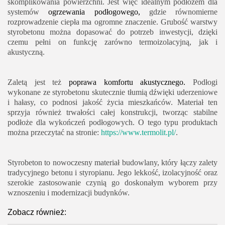
skomplikowania powierzchni. Jest więc idealnym podłożem dla
systemów
ogrzewania podłogowego,
gdzie równomierne
rozprowadzenie ciepła ma ogromne znaczenie. Grubość warstwy
styrobetonu można dopasować do potrzeb inwestycji, dzięki
czemu pełni on funkcję zarówno termoizolacyjną, jak i
akustyczną.
Zaletą jest też
poprawa komfortu akustycznego.
Podłogi
wykonane ze styrobetonu skutecznie tłumią dźwięki uderzeniowe
i hałasy, co podnosi jakość życia mieszkańców. Materiał ten
sprzyja również trwałości całej konstrukcji, tworząc stabilne
podłoże dla wykończeń podłogowych. O tego typu produktach
można przeczytać na stronie:
https://www.termolit.pl/
.
Styrobeton to nowoczesny materiał budowlany, który łączy zalety
tradycyjnego betonu i styropianu. Jego lekkość, izolacyjność oraz
szerokie zastosowanie czynią go doskonałym wyborem przy
wznoszeniu i modernizacji budynków.
Zobacz również: