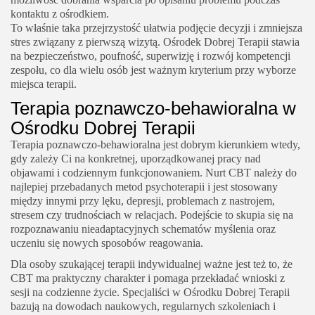
kontaktu z ośrodkiem.
To właśnie taka przejrzystość ułatwia podjęcie decyzji i zmniejsza
stres związany z pierwszą wizytą. Ośrodek Dobrej Terapii stawia
na bezpieczeństwo, poufność, superwizję i rozwój kompetencji
zespołu, co dla wielu osób jest ważnym kryterium przy wyborze
miejsca terapii.
Terapia poznawczo-behawioralna w
Ośrodku Dobrej Terapii
Terapia poznawczo-behawioralna jest dobrym kierunkiem wtedy,
gdy zależy Ci na konkretnej, uporządkowanej pracy nad
objawami i codziennym funkcjonowaniem. Nurt CBT należy do
najlepiej przebadanych metod psychoterapii i jest stosowany
między innymi przy lęku, depresji, problemach z nastrojem,
stresem czy trudnościach w relacjach. Podejście to skupia się na
rozpoznawaniu nieadaptacyjnych schematów myślenia oraz
uczeniu się nowych sposobów reagowania.
Dla osoby szukającej terapii indywidualnej ważne jest też to, że
CBT ma praktyczny charakter i pomaga przekładać wnioski z
sesji na codzienne życie. Specjaliści w Ośrodku Dobrej Terapii
bazują na dowodach naukowych, regularnych szkoleniach i