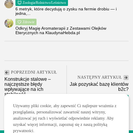
Zoologia/Rolnictwo/Leśnictwo
6 metryk, które decydują o zysku na fermie drobiu — i
jedna,...
Zdrowie
Odkryj Magię Aromaterapii z Zestawami Olejków
Eterycznych na KlaudynaHebda.pl
POPRZEDNI ARTYKUŁ
NASTĘPNY ARTYKUŁ
Konstrukcje stalowe –
najczęstsze błędy
Jak pozyskać bazę klientów
wpływające na ich
b2c?
stabilność,...
Marketing/Reklama/Media
Budownictwo/Nieruchomości
Używamy pliki cookie, aby zapewnić Ci najlepsze wrażenia z
przeglądania, personalizować zawartość naszej witryny,
analizować jej ruch i wyświetlać odpowiednie reklamy. Aby
uzyskać więcej informacji, zapoznaj się z naszą polityką
prywatności.