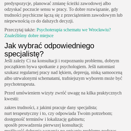
predyspozycje, planować zmianę ścieżki zawodowej albo
odzyskać poczucie sensu w pracy. To dobre rozwiązanie, gdy
trudności psychiczne łączą się z przeciążeniem zawodowym lub
niepewnością co do dalszych decyzji.
Przeczytaj także:
Psychoterapia schematu we Wrocławiu?
Znaleźliśmy dobre miejsce
Jak wybrać odpowiedniego
specjalistę?
Jeśli zależy Ci na konsultacji i rozpoznaniu problemu, dobrym
początkiem bywa spotkanie z psychologiem. Jeśli natomiast
szukasz regularnej pracy nad lękiem, depresją, niską samooceną
albo utrwalonymi schematami, trafniejszym wyborem może być
psychoterapeuta.
Przed umówieniem wizyty zwróć uwagę na kilka praktycznych
kwestii:
zakres trudności, z jakimi pracuje dany specjalista;
nurt terapeutyczny i to, czy odpowiada Twoim potrzebom;
dostępność terminów i lokalizację gabinetu;
sposób prowadzenia pierwszej konsultacji;
możliwość dobrania wsparcia po opisaniu problemu podczas