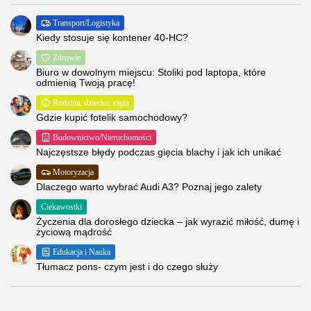
Transport/Logistyka
Kiedy stosuje się kontener 40-HC?
Zdrowie
Biuro w dowolnym miejscu: Stoliki pod laptopa, które
odmienią Twoją pracę!
Rodzina, dziecko, ciąża
Gdzie kupić fotelik samochodowy?
Budownictwo/Nieruchomości
Najczęstsze błędy podczas gięcia blachy i jak ich unikać
Motoryzacja
Dlaczego warto wybrać Audi A3? Poznaj jego zalety
Ciekawostki
Życzenia dla dorosłego dziecka – jak wyrazić miłość, dumę i
życiową mądrość
Edukacja i Nauka
Tłumacz pons- czym jest i do czego służy