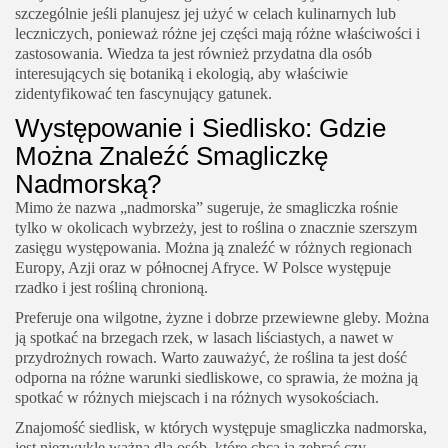
szczególnie jeśli planujesz jej użyć w celach kulinarnych lub
leczniczych, ponieważ różne jej części mają różne właściwości i
zastosowania. Wiedza ta jest również przydatna dla osób
interesujących się botaniką i ekologią, aby właściwie
zidentyfikować ten fascynujący gatunek.
Występowanie i Siedlisko: Gdzie
Można Znaleźć Smagliczkę
Nadmorską?
Mimo że nazwa „nadmorska” sugeruje, że smagliczka rośnie
tylko w okolicach wybrzeży, jest to roślina o znacznie szerszym
zasięgu występowania. Można ją znaleźć w różnych regionach
Europy, Azji oraz w północnej Afryce. W Polsce występuje
rzadko i jest rośliną chronioną.
Preferuje ona wilgotne, żyzne i dobrze przewiewne gleby. Można
ją spotkać na brzegach rzek, w lasach liściastych, a nawet w
przydrożnych rowach. Warto zauważyć, że roślina ta jest dość
odporna na różne warunki siedliskowe, co sprawia, że można ją
spotkać w różnych miejscach i na różnych wysokościach.
Znajomość siedlisk, w których występuje smagliczka nadmorska,
jest niezwykle ważna dla osób, które chcą ją zebrać czy