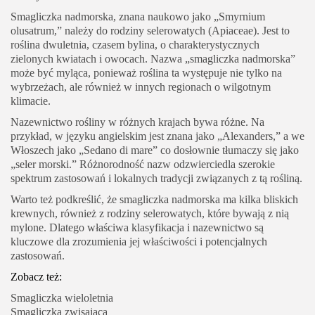
Smagliczka nadmorska, znana naukowo jako „Smyrnium
olusatrum,” należy do rodziny selerowatych (Apiaceae). Jest to
roślina dwuletnia, czasem bylina, o charakterystycznych
zielonych kwiatach i owocach. Nazwa „smagliczka nadmorska”
może być myląca, ponieważ roślina ta występuje nie tylko na
wybrzeżach, ale również w innych regionach o wilgotnym
klimacie.
Nazewnictwo rośliny w różnych krajach bywa różne. Na
przykład, w języku angielskim jest znana jako „Alexanders,” a we
Włoszech jako „Sedano di mare” co dosłownie tłumaczy się jako
„seler morski.” Różnorodność nazw odzwierciedla szerokie
spektrum zastosowań i lokalnych tradycji związanych z tą rośliną.
Warto też podkreślić, że smagliczka nadmorska ma kilka bliskich
krewnych, również z rodziny selerowatych, które bywają z nią
mylone. Dlatego właściwa klasyfikacja i nazewnictwo są
kluczowe dla zrozumienia jej właściwości i potencjalnych
zastosowań.
Zobacz też:
Smagliczka wieloletnia
Smagliczka zwisająca