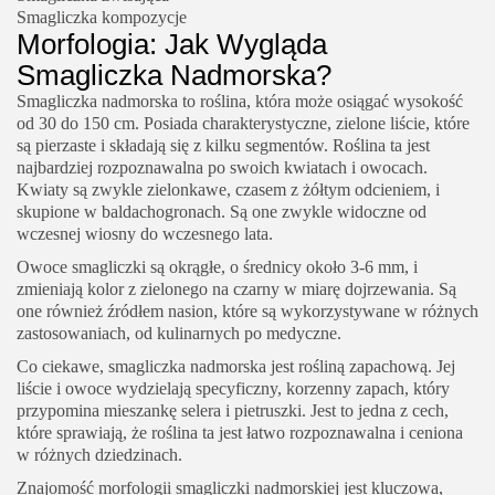
Smagliczka kompozycje
Morfologia: Jak Wygląda
Smagliczka Nadmorska?
Smagliczka nadmorska to roślina, która może osiągać wysokość
od 30 do 150 cm. Posiada charakterystyczne, zielone liście, które
są pierzaste i składają się z kilku segmentów. Roślina ta jest
najbardziej rozpoznawalna po swoich kwiatach i owocach.
Kwiaty są zwykle zielonkawe, czasem z żółtym odcieniem, i
skupione w baldachogronach. Są one zwykle widoczne od
wczesnej wiosny do wczesnego lata.
Owoce smagliczki są okrągłe, o średnicy około 3-6 mm, i
zmieniają kolor z zielonego na czarny w miarę dojrzewania. Są
one również źródłem nasion, które są wykorzystywane w różnych
zastosowaniach, od kulinarnych po medyczne.
Co ciekawe, smagliczka nadmorska jest rośliną zapachową. Jej
liście i owoce wydzielają specyficzny, korzenny zapach, który
przypomina mieszankę selera i pietruszki. Jest to jedna z cech,
które sprawiają, że roślina ta jest łatwo rozpoznawalna i ceniona
w różnych dziedzinach.
Znajomość morfologii smagliczki nadmorskiej jest kluczowa,