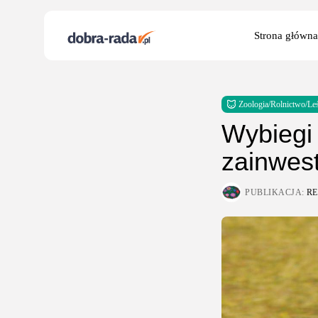
Search
Strona główna
for:
Zoologia/Rolnictwo/Le
Wybiegi 
zainwes
PUBLIKACJA:
R