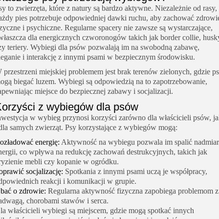
sy to zwierzęta, które z natury są bardzo aktywne. Niezależnie od rasy,
ażdy pies potrzebuje odpowiedniej dawki ruchu, aby zachować zdrowi
izyczne i psychiczne. Regularne spacery nie zawsze są wystarczające,
właszcza dla energicznych czworonogów takich jak border collie, husk
zy teriery. Wybiegi dla psów pozwalają im na swobodną zabawę,
ieganie i interakcję z innymi psami w bezpiecznym środowisku.
 przestrzeni miejskiej problemem jest brak terenów zielonych, gdzie p
ogą biegać luzem. Wybiegi są odpowiedzią na to zapotrzebowanie,
apewniając miejsce do bezpiecznej zabawy i socjalizacji.
orzyści z wybiegów dla psów
nwestycja w wybieg przynosi korzyści zarówno dla właścicieli psów, j
 dla samych zwierząt. Psy korzystające z wybiegów mogą:
ozładować energię:
Aktywność na wybiegu pozwala im spalić nadmiar
nergii, co wpływa na redukcję zachowań destrukcyjnych, takich jak
ryzienie mebli czy kopanie w ogródku.
oprawić socjalizację:
Spotkania z innymi psami uczą je współpracy,
dpowiednich reakcji i komunikacji w grupie.
bać o zdrowie:
Regularna aktywność fizyczna zapobiega problemom z
adwagą, chorobami stawów i serca.
la właścicieli wybiegi są miejscem, gdzie mogą spotkać innych