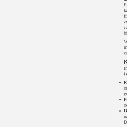
P
k
f
z
c
b
W
m
z
K
I
i
R
e
g
P
o
D
n
D