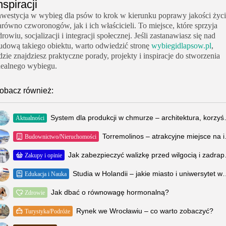
nspiracji
nwestycja w wybieg dla psów to krok w kierunku poprawy jakości życ
arówno czworonogów, jak i ich właścicieli. To miejsce, które sprzyja
drowiu, socjalizacji i integracji społecznej. Jeśli zastanawiasz się nad
udową takiego obiektu, warto odwiedzić stronę
wybiegidlapsow.pl
,
dzie znajdziesz praktyczne porady, projekty i inspiracje do stworzenia
dealnego wybiegu.
obacz również:
System dla produkcji w
Aktualności
Torremolinos 
Budownictwo/Nieruchomości
Jak zabezpi
Zakupy i opinie
Studia w Holandii – jakie miasto
Edukacja i Nauka
Jak dbać o równowagę hormonalną?
Zdrowie
Rynek we Wrocławiu – co warto zobaczyć?
Turystyka/Podróże