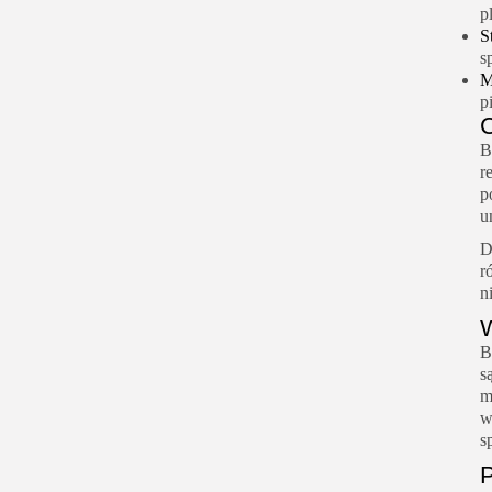
p
S
s
M
p
C
B
r
p
u
D
r
n
W
B
s
m
w
s
P