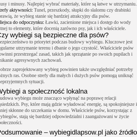
lusy i minusy. Najlepiej wybrać materiały, które są łatwe w utrzymaniu.
trefy aktywności:
Tunel, przeszkody, słupki do slalomu czy drabinki
prawią, że wybieg stanie się bardziej atrakcyjny dla psów.
iejsca do odpoczynku:
Ławki, zacienione miejsca i dostęp do wody
itnej to elementy, które docenią zarówno psy, jak i ich właściciele.
zy wybiegi są bezpieczne dla psów?
ezpieczeństwo to priorytet podczas budowy wybiegu. Kluczowe jest
egularne utrzymanie terenu i dbanie o jego czystość. Właściciele psów
owinni przestrzegać zasad, takich jak sprzątanie po swoich pupilach i
nikanie agresywnych zachowań.
obrze zaprojektowany wybieg powinien także uwzględniać potrzeby
óżnych ras. Osobne strefy dla małych i dużych psów pomogą uniknąć
ieprzyjemnych sytuacji.
ybiegi a społeczność lokalna
udowa wybiegu może znacząco wpłynąć na poprawę relacji
ąsiedzkich. Psy, które mają gdzie wyładować energię, są spokojniejsze i
niej skłonne do szczekania w domu. Właściciele psów, korzystając z
ybiegów, stają się bardziej odpowiedzialni i zaangażowani w życie
połeczności.
odsumowanie – wybiegidlapsow.pl jako źródło