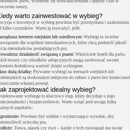
iłośników psów, wymienić się doświadczeniami i spędzić czas w
toczeniu natury.
iedy warto zainwestować w wybieg?
ecyzja o inwestycji w wybieg powinna być przemyślana i uzależniona
d kilku czynników. Warto ją rozważyć, jeśli:
arządzasz terenem miejskim lub osiedlowym:
Wybiegi to świetne
ozwiązanie dla wspólnot mieszkaniowych, które chcą podnieść jakość
ycia mieszkańców posiadających psy.
rowadzisz działalność związaną z psami:
Właściciele hoteli dla psów,
zkół tresury czy ośrodków adopcyjnych mogą zaoferować swoim
lientom dodatkową wartość dzięki wybiegom.
asz dużą działkę:
Prywatne wybiegi na terenach wiejskich lub
odmiejskich są doskonałym miejscem do zabaw z psem bez koniecznoś
puszczania własnej posesji.
ak zaprojektować idealny wybieg?
rojektowanie wybiegu to kluczowy etap, który decyduje o jego
unkcjonalności i bezpieczeństwie. Warto wziąć pod uwagę kilka
ażnych aspektów:
grodzenie:
Powinno być solidne i wystarczająco wysokie, aby
niemożliwić ucieczkę psa.
odłoże:
Trawa, piasek czy żwir – każde z tych rozwiązań ma swoje