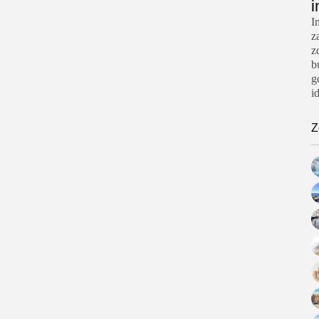
i
I
z
z
b
g
i
Z