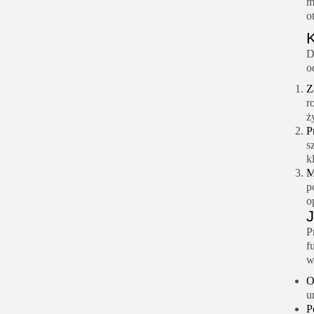
m
o
K
D
o
Z
r
ż
P
s
k
M
p
o
J
P
f
w
O
u
P