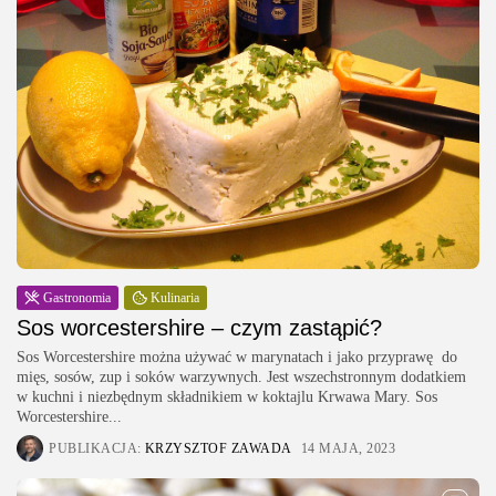
Gastronomia
Kulinaria
Sos worcestershire – czym zastąpić?
Sos Worcestershire można używać w marynatach i jako przyprawę do
mięs, sosów, zup i soków warzywnych. Jest wszechstronnym dodatkiem
w kuchni i niezbędnym składnikiem w koktajlu Krwawa Mary. Sos
Worcestershire...
PUBLIKACJA:
KRZYSZTOF ZAWADA
14 MAJA, 2023