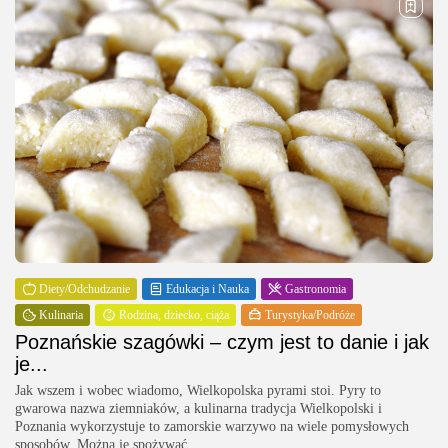
Diety/Odchudzanie
Edukacja i Nauka
Gastronomia
Kulinaria
Rodzina, dziecko, ciąża
Turystyka/Podróże
Poznańskie szagówki – czym jest to danie i jak
je...
Jak wszem i wobec wiadomo, Wielkopolska pyrami stoi. Pyry to
gwarowa nazwa ziemniaków, a kulinarna tradycja Wielkopolski i
Poznania wykorzystuje to zamorskie warzywo na wiele pomysłowych
sposobów. Można je spożywać...