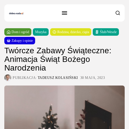
Dom i ogród
Muzyka
Rodzina, dziecko, ciąża
Ślub/Wesele
Zakupy i opinie
Twórcze Zabawy Świąteczne:
Animacja Świąt Bożego
Narodzenia
PUBLIKACJA:
TADEUSZ KOLASIŃSKI
30 MAJA, 2023