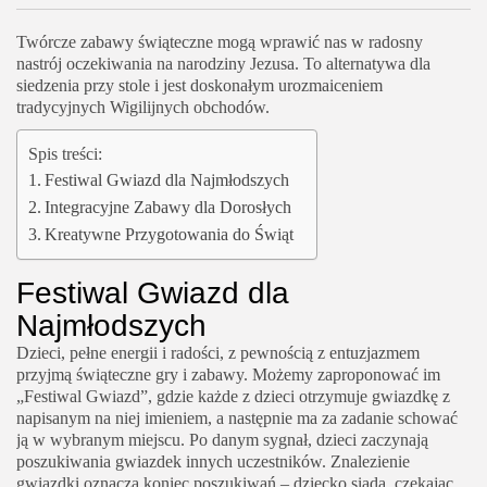
Twórcze zabawy świąteczne mogą wprawić nas w radosny
nastrój oczekiwania na narodziny Jezusa. To alternatywa dla
siedzenia przy stole i jest doskonałym urozmaiceniem
tradycyjnych Wigilijnych obchodów.
Spis treści:
Festiwal Gwiazd dla Najmłodszych
Integracyjne Zabawy dla Dorosłych
Kreatywne Przygotowania do Świąt
Festiwal Gwiazd dla
Najmłodszych
Dzieci, pełne energii i radości, z pewnością z entuzjazmem
przyjmą świąteczne gry i zabawy. Możemy zaproponować im
„Festiwal Gwiazd”, gdzie każde z dzieci otrzymuje gwiazdkę z
napisanym na niej imieniem, a następnie ma za zadanie schować
ją w wybranym miejscu. Po danym sygnał, dzieci zaczynają
poszukiwania gwiazdek innych uczestników. Znalezienie
gwiazdki oznacza koniec poszukiwań – dziecko siada, czekając