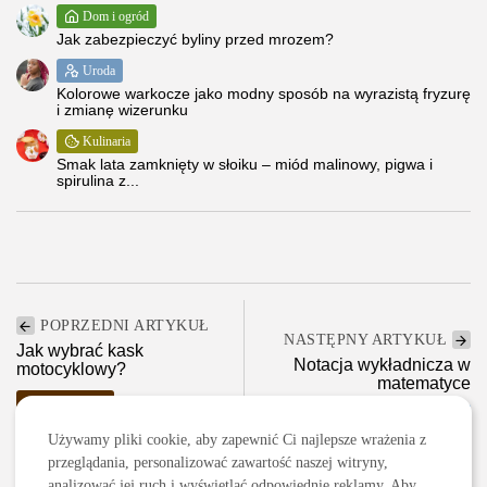
Dom i ogród
Jak zabezpieczyć byliny przed mrozem?
Uroda
Kolorowe warkocze jako modny sposób na wyrazistą fryzurę
i zmianę wizerunku
Kulinaria
Smak lata zamknięty w słoiku – miód malinowy, pigwa i
spirulina z...
POPRZEDNI ARTYKUŁ
NASTĘPNY ARTYKUŁ
Jak wybrać kask
Notacja wykładnicza w
motocyklowy?
matematyce
Motoryzacja
Edukacja i Nauka
Zakupy i opinie
Używamy pliki cookie, aby zapewnić Ci najlepsze wrażenia z
przeglądania, personalizować zawartość naszej witryny,
analizować jej ruch i wyświetlać odpowiednie reklamy. Aby