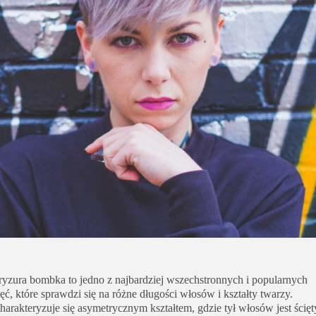
Uroda
Zakupy i opinie
Zdrowie
ryzura bombka to jedno z najbardziej wszechstronnych i popularnych
ięć, które sprawdzi się na różne długości włosów i kształty twarzy.
harakteryzuje się asymetrycznym kształtem, gdzie tył włosów jest ścięt