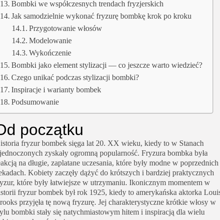
Bombki we współczesnych trendach fryzjerskich
Jak samodzielnie wykonać fryzurę bombkę krok po kroku
Przygotowanie włosów
Modelowanie
Wykończenie
Bombki jako element stylizacji — co jeszcze warto wiedzieć?
Czego unikać podczas stylizacji bombki?
Inspiracje i warianty bombek
Podsumowanie
Od początku
istoria fryzur bombek sięga lat 20. XX wieku, kiedy to w Stanach
jednoczonych zyskały ogromną popularność. Fryzura bombka była
eakcją na długie, zaplatane uczesania, które były modne w poprzednich
ekadach. Kobiety zaczęły dążyć do krótszych i bardziej praktycznych
ryzur, które były łatwiejsze w utrzymaniu. Ikonicznym momentem w
istorii fryzur bombek był rok 1925, kiedy to amerykańska aktorka Loui
rooks przyjęła tę nową fryzurę. Jej charakterystyczne krótkie włosy w
tylu bombki stały się natychmiastowym hitem i inspiracją dla wielu