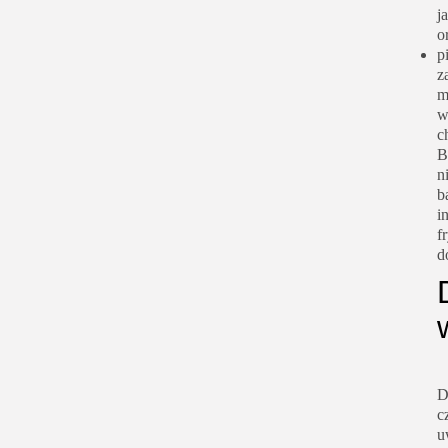
j
o
p
z
m
w
c
B
n
b
i
f
d
D
c
u