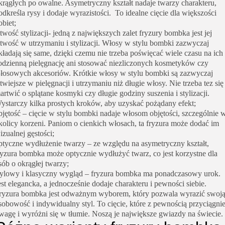
krągłych po owalne. Asymetryczny kształt nadaje twarzy charakteru,
odkreśla rysy i dodaje wyrazistości. To idealne cięcie dla większości
obiet;
atwość stylizacji- jedną z największych zalet fryzury bombka jest jej
atwość w utrzymaniu i stylizacji. Włosy w stylu bombki zazwyczaj
kładają się same, dzięki czemu nie trzeba poświęcać wiele czasu na ich
odzienną pielęgnację ani stosować niezliczonych kosmetyków czy
łosowych akcesoriów. Krótkie włosy w stylu bombki są zazwyczaj
atwiejsze w pielęgnacji i utrzymaniu niż długie włosy. Nie trzeba tez się
artwić o splątane kosmyki czy długie godziny suszenia i stylizacji.
ystarczy kilka prostych kroków, aby uzyskać pożądany efekt;
bjętość – cięcie w stylu bombki nadaje włosom objętości, szczególnie 
kolicy korzeni. Paniom o cienkich włosach, ta fryzura może dodać im
izualnej gęstości;
ptyczne wydłużenie twarzy – ze względu na asymetryczny kształt,
ryzura bombka może optycznie wydłużyć twarz, co jest korzystne dla
sób o okrągłej twarzy;
tylowy i klasyczny wygląd – fryzura bombka ma ponadczasowy urok.
est elegancka, a jednocześnie dodaje charakteru i pewności siebie.
ryzura bombka jest odważnym wyborem, który pozwala wyrazić swoj
sobowość i indywidualny styl. To cięcie, które z pewnością przyciągni
wagę i wyróżni się w tłumie. Noszą je największe gwiazdy na świecie.