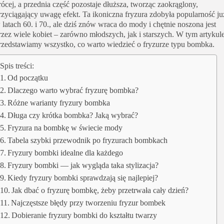
rócej, a przednia część pozostaje dłuższa, tworząc zaokrąglony,
rzyciągający uwagę efekt. Ta ikoniczna fryzura zdobyła popularność ju
 latach 60. i 70., ale dziś znów wraca do mody i chętnie noszona jest
rzez wiele kobiet – zarówno młodszych, jak i starszych. W tym artykul
rzedstawiamy wszystko, co warto wiedzieć o fryzurze typu bombka.
Spis treści:
Od początku
Dlaczego warto wybrać fryzurę bombka?
Różne warianty fryzury bombka
Długa czy krótka bombka? Jaką wybrać?
Fryzura na bombkę w świecie mody
Tabela szybki przewodnik po fryzurach bombkach
Fryzury bombki idealne dla każdego
Fryzury bombki — jak wygląda taka stylizacja?
Kiedy fryzury bombki sprawdzają się najlepiej?
Jak dbać o fryzurę bombkę, żeby przetrwała cały dzień?
Najczęstsze błędy przy tworzeniu fryzur bombek
Dobieranie fryzury bombki do kształtu twarzy