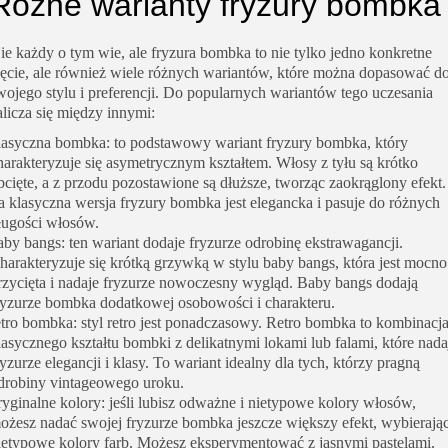
Różne warianty fryzury bombka
ie każdy o tym wie, ale fryzura bombka to nie tylko jedno konkretne
ięcie, ale również wiele różnych wariantów, które można dopasować d
wojego stylu i preferencji. Do popularnych wariantów tego uczesania
alicza się między innymi:
lasyczna bombka: to podstawowy wariant fryzury bombka, który
harakteryzuje się asymetrycznym kształtem. Włosy z tyłu są krótko
bcięte, a z przodu pozostawione są dłuższe, tworząc zaokrąglony efekt.
a klasyczna wersja fryzury bombka jest elegancka i pasuje do różnych
ługości włosów.
aby bangs: ten wariant dodaje fryzurze odrobinę ekstrawagancji.
harakteryzuje się krótką grzywką w stylu baby bangs, która jest mocno
rzycięta i nadaje fryzurze nowoczesny wygląd. Baby bangs dodają
ryzurze bombka dodatkowej osobowości i charakteru.
etro bombka: styl retro jest ponadczasowy. Retro bombka to kombinacj
lasycznego kształtu bombki z delikatnymi lokami lub falami, które nada
ryzurze elegancji i klasy. To wariant idealny dla tych, którzy pragną
drobiny vintageowego uroku.
ryginalne kolory: jeśli lubisz odważne i nietypowe kolory włosów,
ożesz nadać swojej fryzurze bombka jeszcze większy efekt, wybierają
ietypowe kolory farb. Możesz eksperymentować z jasnymi pastelami,