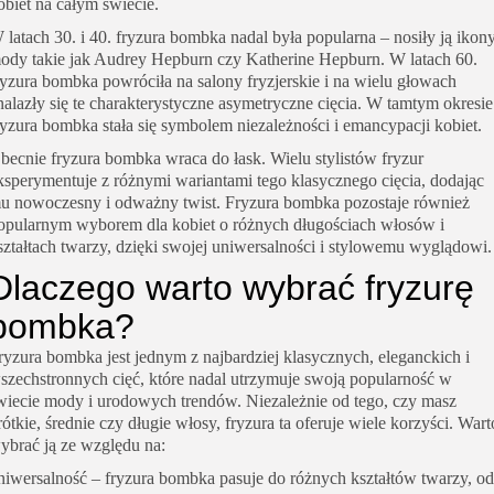
obiet na całym świecie.
 latach 30. i 40. fryzura bombka nadal była popularna – nosiły ją ikon
ody takie jak Audrey Hepburn czy Katherine Hepburn. W latach 60.
ryzura bombka powróciła na salony fryzjerskie i na wielu głowach
nalazły się te charakterystyczne asymetryczne cięcia. W tamtym okresie
ryzura bombka stała się symbolem niezależności i emancypacji kobiet.
becnie fryzura bombka wraca do łask. Wielu stylistów fryzur
ksperymentuje z różnymi wariantami tego klasycznego cięcia, dodając
u nowoczesny i odważny twist. Fryzura bombka pozostaje również
opularnym wyborem dla kobiet o różnych długościach włosów i
ształtach twarzy, dzięki swojej uniwersalności i stylowemu wyglądowi.
Dlaczego warto wybrać fryzurę
bombka?
ryzura bombka jest jednym z najbardziej klasycznych, eleganckich i
szechstronnych cięć, które nadal utrzymuje swoją popularność w
wiecie mody i urodowych trendów. Niezależnie od tego, czy masz
rótkie, średnie czy długie włosy, fryzura ta oferuje wiele korzyści. Wart
ybrać ją ze względu na:
niwersalność – fryzura bombka pasuje do różnych kształtów twarzy, od