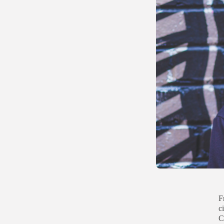
F
c
C