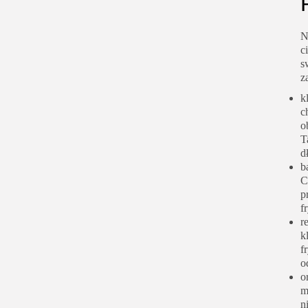
N
c
s
z
k
c
o
T
d
b
C
p
f
r
k
f
o
o
m
n