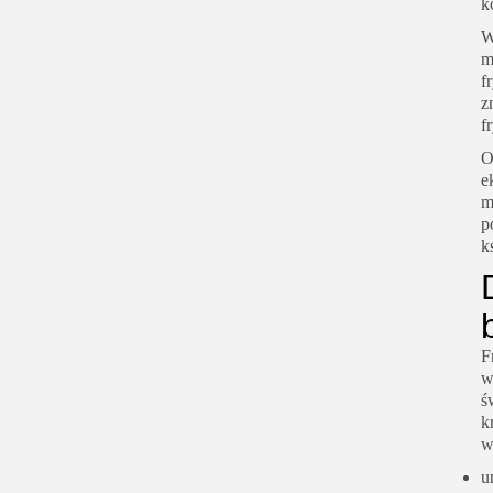
k
W
m
f
z
f
O
e
m
p
k
F
w
ś
k
w
u