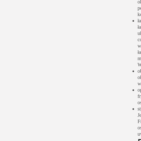
o
p
k
ł
ł
u
c
w
ł
m
W
o
o
w
o
f
o
s
J
F
o
u