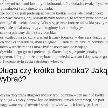
askrawymi neonami lub innymi kolorami, które dodadzą twojej fryzurze
ryginalności i unikalnego wyglądu.
ixie bombka: jeśli preferujesz bardzo krótkie włosy, ale nadal chcesz
achować zaokrąglony kształt fryzury bombka, to wariant pixie bombka
oże być dla ciebie idealny. Włosy są jeszcze krótsze niż w klasycznym
ersji, ale nadal utrzymują zaokrąglony kształt, który jest
harakterystyczny dla fryzury bombka.
ez względu na to, który wariant fryzury bombka wybierzesz, każdy z
ich doda ci charakteru, stylu i elegancji. Pamiętaj, że fryzura bombka je
ardzo wszechstronna i może być dostosowana do twojego
ndywidualnego gustu i preferencji. Skonsultuj się z profesjonalnym
ryzjerem, który pomoże ci wybrać odpowiedni wariant i dopasować go
o Twojego stylu życia i struktury włosów.
Długa czy krótka bombka? Jaką
wybrać?
ecyzja dotycząca długości fryzury typu bombka – czy ma być krótka,
zy długa – zależy oczywiście od indywidualnych preferencji, ale pod
wagę warto wziąć również strukturę włosów i ich kondycję, kształt i