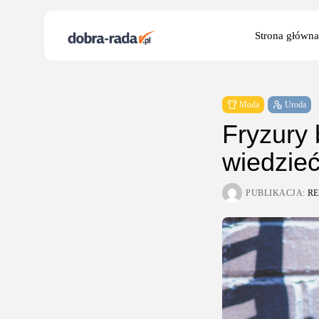
Search
Strona główna
for:
Moda
Uroda
Fryzury 
wiedzie
PUBLIKACJA:
R