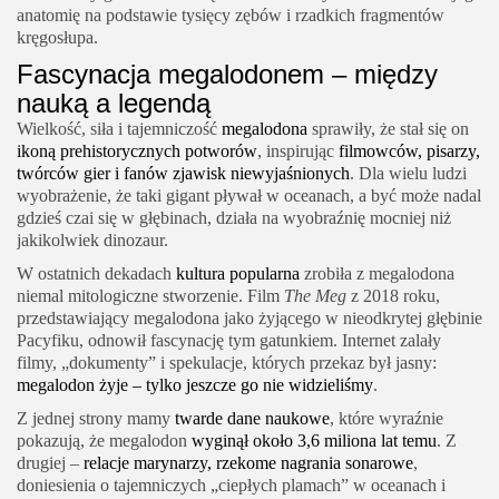
anatomię na podstawie tysięcy zębów i rzadkich fragmentów
kręgosłupa.
Fascynacja megalodonem – między
nauką a legendą
Wielkość, siła i tajemniczość
megalodona
sprawiły, że stał się on
ikoną prehistorycznych potworów
, inspirując
filmowców, pisarzy,
twórców gier i fanów zjawisk niewyjaśnionych
. Dla wielu ludzi
wyobrażenie, że taki gigant pływał w oceanach, a być może nadal
gdzieś czai się w głębinach, działa na wyobraźnię mocniej niż
jakikolwiek dinozaur.
W ostatnich dekadach
kultura popularna
zrobiła z megalodona
niemal mitologiczne stworzenie. Film
The Meg
z 2018 roku,
przedstawiający megalodona jako żyjącego w nieodkrytej głębinie
Pacyfiku, odnowił fascynację tym gatunkiem. Internet zalały
filmy, „dokumenty” i spekulacje, których przekaz był jasny:
megalodon żyje – tylko jeszcze go nie widzieliśmy
.
Z jednej strony mamy
twarde dane naukowe
, które wyraźnie
pokazują, że megalodon
wyginął około 3,6 miliona lat temu
. Z
drugiej –
relacje marynarzy, rzekome nagrania sonarowe
,
doniesienia o tajemniczych „ciepłych plamach” w oceanach i