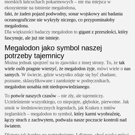
morskich łańcuchach pokarmowych – nie ma miejsca w
ekosystemie na istnienie megalodona,
fakt, że żaden pojazd podwodny, sonar wojskowy ani badania
oceanograficzne nie wykryły niczego, co przypominałoby
megalodona
.
Dla większości badaczy megalodon to
gigant z przeszłości, który
fascynuje, ale już nie istnieje
.
Megalodon jako symbol naszej
potrzeby tajemnicy
Można jednak spojrzeć na to zjawisko z innej strony. To, że
tak
wiele osób pragnie wierzyć, że megalodon żyje
, mówi wiele o
nas
samych
. W świecie, gdzie wszystko zdaje się być zbadane,
poznane, sklasyfikowane i zamknięte w podręcznikach,
megalodon uosabia mit niedopowiedzianego
.
To
potwór naszych czasów
– nie zły, ale tajemniczy.
Ucieleśnienie wszystkiego, co niepojęte, głębokie, pierwotne. Jak
smok w średniowiecznych legendach, jak Kraken z mitów
żeglarskich – megalodon to symbol,
który karmi wyobraźnię,
łączy strach z zachwytem, podważa nasze poczucie kontroli nad
światem
.
Dlatego tak bardzo go potrzebujemy. I dlatego, choć nauka mówi