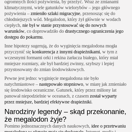
ogromnych ilości pożywienia, by przeżyć. Wraz ze zmianami
klimatycznymi, wiele gatunków wielorybów – jego głównego
pożywienia –
zmieniło szlaki migracyjne
, przenosząc się do
chłodniejszych wód. Megalodon, który żył głównie w wodach
ciepłych,
nie był w stanie przystosować się do nowych
warunków
, co doprowadziło do
drastycznego ograniczenia jego
dostępu do pokarmu
.
Inne hipotezy sugerują, że do wyginięcia megalodona mogła
przyczynić się
konkurencja z innymi drapieżnikami
, w tym z
wczesnymi formami orki i rekina żarłacza białego, który miał
mniejsze rozmiary, ale był bardziej zwinny, szybszy i lepiej
przystosowany do zmian środowiskowych.
Pewne jest jedno: wyginięcie megalodona nie było
natychmiastowe –
następowało stopniowo
, w miarę jak zmieniało
się środowisko oceaniczne. Gatunek, który przez miliony lat
panował niepodzielnie w oceanach, z czasem
został wyparty
przez mniejsze, bardziej efektywne drapieżniki
.
Narodziny legendy – skąd przekonanie,
że megalodon żyje?
Pomimo jednoznacznych danych naukowych,
idee o przetrwaniu
megalodona w ukryciu mają się doskonale
. Internet, media i