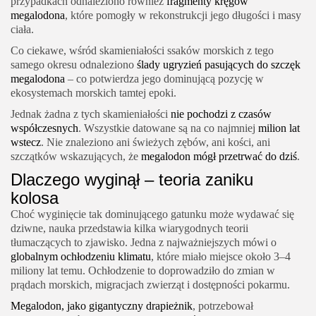
przypadkach odnaleziono również
fragmenty kręgów
megalodona
, które pomogły w rekonstrukcji jego długości i masy
ciała.
Co ciekawe, wśród skamieniałości ssaków morskich z tego
samego okresu odnaleziono
ślady ugryzień pasujących do szczęk
megalodona
– co potwierdza jego dominującą pozycję w
ekosystemach morskich tamtej epoki.
Jednak żadna z tych skamieniałości
nie pochodzi z czasów
współczesnych
. Wszystkie datowane są na co najmniej
milion lat
wstecz
. Nie znaleziono ani świeżych zębów, ani kości, ani
szczątków wskazujących, że
megalodon mógł przetrwać do dziś
.
Dlaczego wyginął – teoria zaniku
kolosa
Choć wyginięcie tak dominującego gatunku może wydawać się
dziwne, nauka przedstawia kilka wiarygodnych teorii
tłumaczących to zjawisko. Jedna z najważniejszych mówi o
globalnym ochłodzeniu klimatu
, które miało miejsce około 3–4
miliony lat temu. Ochłodzenie to doprowadziło do zmian w
prądach morskich, migracjach zwierząt i dostępności pokarmu.
Megalodon, jako gigantyczny drapieżnik
, potrzebował