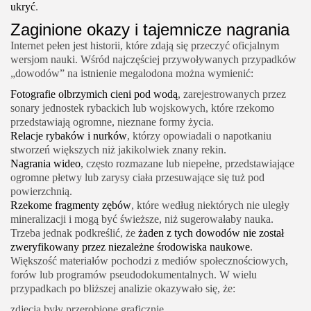
ukryć
.
Zaginione okazy i tajemnicze nagrania
Internet pełen jest historii, które zdają się przeczyć oficjalnym
wersjom nauki. Wśród najczęściej przywoływanych przypadków
„dowodów” na istnienie megalodona można wymienić:
Fotografie olbrzymich cieni pod wodą
, zarejestrowanych przez
sonary jednostek rybackich lub wojskowych, które rzekomo
przedstawiają ogromne, nieznane formy życia.
Relacje rybaków i nurków
, którzy opowiadali o napotkaniu
stworzeń większych niż jakikolwiek znany rekin.
Nagrania wideo
, często rozmazane lub niepełne, przedstawiające
ogromne płetwy lub zarysy ciała przesuwające się tuż pod
powierzchnią.
Rzekome fragmenty zębów
, które według niektórych nie uległy
mineralizacji i mogą być świeższe, niż sugerowałaby nauka.
Trzeba jednak podkreślić, że
żaden z tych dowodów nie został
zweryfikowany przez niezależne środowiska naukowe
.
Większość materiałów pochodzi z mediów społecznościowych,
forów lub programów pseudodokumentalnych. W wielu
przypadkach po bliższej analizie okazywało się, że:
zdjęcia były przerobione graficznie,