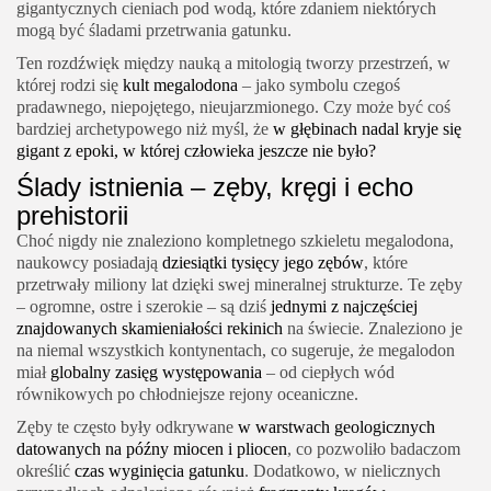
gigantycznych cieniach pod wodą, które zdaniem niektórych
mogą być śladami przetrwania gatunku.
Ten rozdźwięk między nauką a mitologią tworzy przestrzeń, w
której rodzi się
kult megalodona
– jako symbolu czegoś
pradawnego, niepojętego, nieujarzmionego. Czy może być coś
bardziej archetypowego niż myśl, że
w głębinach nadal kryje się
gigant z epoki, w której człowieka jeszcze nie było?
Ślady istnienia – zęby, kręgi i echo
prehistorii
Choć nigdy nie znaleziono kompletnego szkieletu megalodona,
naukowcy posiadają
dziesiątki tysięcy jego zębów
, które
przetrwały miliony lat dzięki swej mineralnej strukturze. Te zęby
– ogromne, ostre i szerokie – są dziś
jednymi z najczęściej
znajdowanych skamieniałości rekinich
na świecie. Znaleziono je
na niemal wszystkich kontynentach, co sugeruje, że megalodon
miał
globalny zasięg występowania
– od ciepłych wód
równikowych po chłodniejsze rejony oceaniczne.
Zęby te często były odkrywane
w warstwach geologicznych
datowanych na późny miocen i pliocen
, co pozwoliło badaczom
określić
czas wyginięcia gatunku
. Dodatkowo, w nielicznych