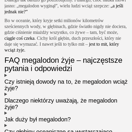
jasno: „megalodon wyginął”, wielu ludzi wciąż szepcze:
„a jeśli
jednak nie?”
Bo w oceanie, który kryje setki milionów kilometrów
sześciennych wody, w głębinach, gdzie światło nigdy nie dociera,
gdzie ciśnienie miażdży wszystko, co żywe – tam, być może,
ciągle coś czeka
. Cichy król głębin, duch przeszłości, który nie
daje się wymazać. I nawet jeśli to tylko mit –
jest to mit, który
wciąż żyje.
FAQ megalodon żyje – najczęstsze
pytania i odpowiedzi
Czy istnieją dowody na to, że megalodon wciąż
żyje?
Dlaczego niektórzy uważają, że megalodon
żyje?
Jak duży był megalodon?
Czy głębiny oceaniczne są wystarczająco