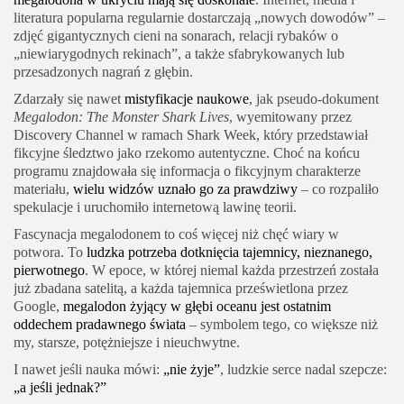
literatura popularna regularnie dostarczają „nowych dowodów” –
zdjęć gigantycznych cieni na sonarach, relacji rybaków o
„niewiarygodnych rekinach”, a także sfabrykowanych lub
przesadzonych nagrań z głębin.
Zdarzały się nawet
mistyfikacje naukowe
, jak pseudo-dokument
Megalodon: The Monster Shark Lives
, wyemitowany przez
Discovery Channel w ramach Shark Week, który przedstawiał
fikcyjne śledztwo jako rzekomo autentyczne. Choć na końcu
programu znajdowała się informacja o fikcyjnym charakterze
materiału,
wielu widzów uznało go za prawdziwy
– co rozpaliło
spekulacje i uruchomiło internetową lawinę teorii.
Fascynacja megalodonem to coś więcej niż chęć wiary w
potwora. To
ludzka potrzeba dotknięcia tajemnicy, nieznanego,
pierwotnego
. W epoce, w której niemal każda przestrzeń została
już zbadana satelitą, a każda tajemnica prześwietlona przez
Google,
megalodon żyjący w głębi oceanu jest ostatnim
oddechem pradawnego świata
– symbolem tego, co większe niż
my, starsze, potężniejsze i nieuchwytne.
I nawet jeśli nauka mówi:
„nie żyje”
, ludzkie serce nadal szepcze:
„a jeśli jednak?”