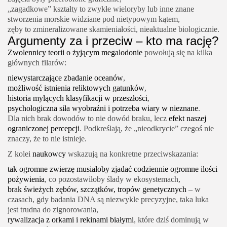
„zagadkowe” kształty to zwykłe wieloryby lub inne znane
stworzenia morskie widziane pod nietypowym kątem,
zęby to zmineralizowane skamieniałości, nieaktualne biologicznie.
Argumenty za i przeciw – kto ma rację?
Zwolennicy teorii o żyjącym megalodonie
powołują się na kilka
głównych filarów:
niewystarczające zbadanie oceanów
,
możliwość istnienia reliktowych gatunków
,
historia mylących klasyfikacji w przeszłości
,
psychologiczna siła wyobraźni i potrzeba wiary w nieznane
.
Dla nich brak dowodów to nie dowód braku, lecz
efekt naszej
ograniczonej percepcji
. Podkreślają, że „nieodkrycie” czegoś nie
znaczy, że to nie istnieje.
Z kolei
naukowcy
wskazują na konkretne przeciwskazania:
tak ogromne zwierzę musiałoby zjadać codziennie ogromne ilości
pożywienia
, co pozostawiłoby ślady w ekosystemach,
brak świeżych zębów, szczątków, tropów genetycznych
– w
czasach, gdy badania DNA są niezwykle precyzyjne, taka luka
jest trudna do zignorowania,
rywalizacja z orkami i rekinami białymi
, które dziś dominują w