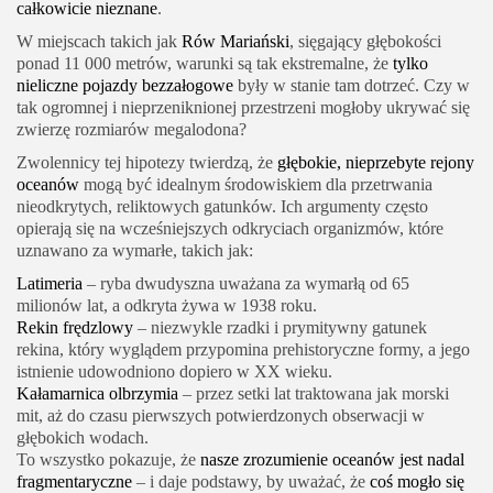
całkowicie nieznane
.
W miejscach takich jak
Rów Mariański
, sięgający głębokości
ponad 11 000 metrów, warunki są tak ekstremalne, że
tylko
nieliczne pojazdy bezzałogowe
były w stanie tam dotrzeć. Czy w
tak ogromnej i nieprzeniknionej przestrzeni mogłoby ukrywać się
zwierzę rozmiarów megalodona?
Zwolennicy tej hipotezy twierdzą, że
głębokie, nieprzebyte rejony
oceanów
mogą być idealnym środowiskiem dla przetrwania
nieodkrytych, reliktowych gatunków. Ich argumenty często
opierają się na wcześniejszych odkryciach organizmów, które
uznawano za wymarłe, takich jak:
Latimeria
– ryba dwudyszna uważana za wymarłą od 65
milionów lat, a odkryta żywa w 1938 roku.
Rekin frędzlowy
– niezwykle rzadki i prymitywny gatunek
rekina, który wyglądem przypomina prehistoryczne formy, a jego
istnienie udowodniono dopiero w XX wieku.
Kałamarnica olbrzymia
– przez setki lat traktowana jak morski
mit, aż do czasu pierwszych potwierdzonych obserwacji w
głębokich wodach.
To wszystko pokazuje, że
nasze zrozumienie oceanów jest nadal
fragmentaryczne
– i daje podstawy, by uważać, że
coś mogło się