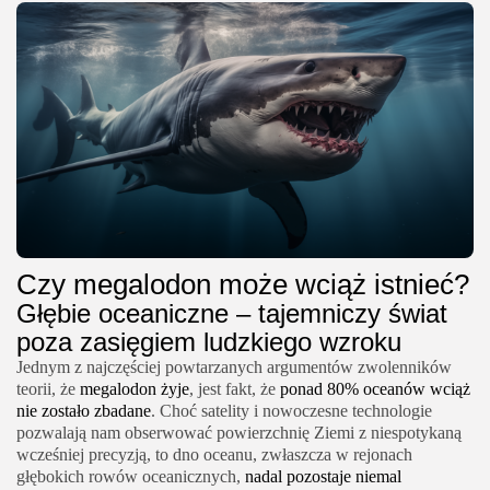
Czy megalodon może wciąż istnieć?
Głębie oceaniczne – tajemniczy świat
poza zasięgiem ludzkiego wzroku
Jednym z najczęściej powtarzanych argumentów zwolenników
teorii, że
megalodon żyje
, jest fakt, że
ponad 80% oceanów wciąż
nie zostało zbadane
. Choć satelity i nowoczesne technologie
pozwalają nam obserwować powierzchnię Ziemi z niespotykaną
wcześniej precyzją, to dno oceanu, zwłaszcza w rejonach
głębokich rowów oceanicznych,
nadal pozostaje niemal