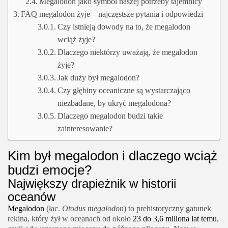
Megalodon jako symbol naszej potrzeby tajemnicy
FAQ megalodon żyje – najczęstsze pytania i odpowiedzi
Czy istnieją dowody na to, że megalodon
wciąż żyje?
Dlaczego niektórzy uważają, że megalodon
żyje?
Jak duży był megalodon?
Czy głębiny oceaniczne są wystarczająco
niezbadane, by ukryć megalodona?
Dlaczego megalodon budzi takie
zainteresowanie?
Kim był megalodon i dlaczego wciąż
budzi emocje?
Największy drapieżnik w historii
oceanów
Megalodon
(łac.
Otodus megalodon
) to prehistoryczny gatunek
rekina, który żył w oceanach od około
23 do 3,6 miliona lat temu
,