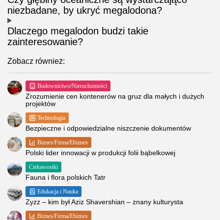
niezbadane, by ukryć megalodona?
Dlaczego megalodon budzi takie
zainteresowanie?
Zobacz również:
Budownictwo/Nieruchomości
Zrozumienie cen kontenerów na gruz dla małych i dużych
projektów
Technologia
Bezpieczne i odpowiedzialne niszczenie dokumentów
Biznes/Firma/Ebiznes
Polski lider innowacji w produkcji folii bąbelkowej
Ciekawostki
Fauna i flora polskich Tatr
Edukacja i Nauka
Zyzz – kim był Aziz Shavershian – znany kulturysta
Biznes/Firma/Ebiznes