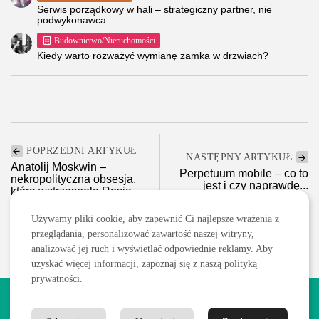
Serwis porządkowy w hali – strategiczny partner, nie
podwykonawca
Budownictwo/Nieruchomości
Kiedy warto rozważyć wymianę zamka w drzwiach?
POPRZEDNI ARTYKUŁ
NASTĘPNY ARTYKUŁ
Anatolij Moskwin –
Perpetuum mobile – co to
nekropolityczna obsesja,
jest i czy naprawdę...
która wstrząsnęła Rosją
Ciekawostki
Ciekawostki
Używamy pliki cookie, aby zapewnić Ci najlepsze wrażenia z
przeglądania, personalizować zawartość naszej witryny,
analizować jej ruch i wyświetlać odpowiednie reklamy. Aby
uzyskać więcej informacji, zapoznaj się z naszą polityką
prywatności.
2026 Wszelkie prawa zastrzeżone. Treści publikowane w serwisie
są chronione prawem autorskim.