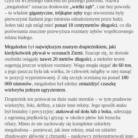
czyli od wczesnego miocenu do późnego pliocenu. Nazwa
„megalodon” oznacza dosłownie
„wielki ząb”
, i nie bez powodu
– to właśnie
gigantyczne, trójkątne zęby
tego stworzenia były
pierwszymi śladami jego istnienia odnalezionymi przez ludzi.
Jeden taki ząb mógł mieć
ponad 18 centymetrów długości
, co dla
porównania znacznie przewyższa rozmiary zębów współczesnego
rekina białego.
Megalodon
był
największym znanym drapieżnikiem, jaki
kiedykolwiek pływał w oceanach Ziemi
. Szacuje się, że dorosłe
osobniki osiągały
nawet 20 metrów długości
, a niektóre teorie
sugerują jeszcze większe rozmiary. Waga mogła sięgać
do 60 ton
,
a jego paszcza była tak wielka, że człowiek mógłby w niej stanąć
w pozycji wyprostowanej. Z siłą szczęk ocenianą na ponad
180
000 niutonów
, megalodon był zdolny
zmiażdżyć czaszkę
wieloryba jednym ugryzieniem
.
Drapieżnik ten polował na duże ssaki morskie – w tym pradawne
wieloryby, foki, delfiny, a także inne rekiny. Jego sposób ataku
był brutalny i precyzyjny:
atakował od dołu lub z boku
, uderzając
z ogromną prędkością i gryząc w okolice płetw lub brzucha
ofiary. Mimo że nie zachowały się kompletne szkielety
megalodona – ponieważ, jak inne rekiny, miał on szkielet
zbudowany głównie z chrząstki – naukowcy zrekonstruowali jego