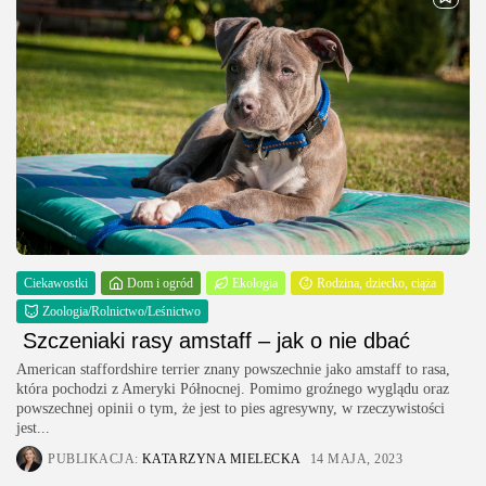
Ciekawostki
Dom i ogród
Ekologia
Rodzina, dziecko, ciąża
Zoologia/Rolnictwo/Leśnictwo
Szczeniaki rasy amstaff – jak o nie dbać
American staffordshire terrier znany powszechnie jako amstaff to rasa,
która pochodzi z Ameryki Północnej. Pomimo groźnego wyglądu oraz
powszechnej opinii o tym, że jest to pies agresywny, w rzeczywistości
jest...
PUBLIKACJA:
KATARZYNA MIELECKA
14 MAJA, 2023