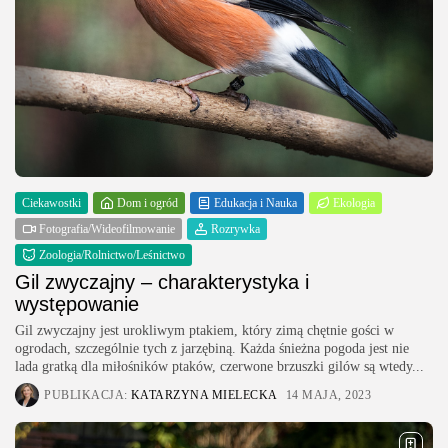
Ciekawostki
Dom i ogród
Edukacja i Nauka
Ekologia
Fotografia/Wideofilmowanie
Rozrywka
Zoologia/Rolnictwo/Leśnictwo
Gil zwyczajny – charakterystyka i
występowanie
Gil zwyczajny jest urokliwym ptakiem, który zimą chętnie gości w
ogrodach, szczególnie tych z jarzębiną. Każda śnieżna pogoda jest nie
lada gratką dla miłośników ptaków, czerwone brzuszki gilów są wtedy...
PUBLIKACJA:
KATARZYNA MIELECKA
14 MAJA, 2023