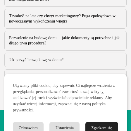
PUBLIKACJA:
KATARZYNA MIELECKA
11 MAJA, 2023
Trwałość na lata czy chwyt marketingowy? Fuga epoksydowa w
nowoczesnym wykończeniu wnętrz
Pozwolenie na budowę domu – jakie dokumenty są potrzebne i jak
długo trwa procedura?
Jak parzyć lepszą kawę w domu?
Gdzie kupić oryginalne próbki perfum i na co uważać?
Używamy pliki cookie, aby zapewnić Ci najlepsze wrażenia z
przeglądania, personalizować zawartość naszej witryny,
analizować jej ruch i wyświetlać odpowiednie reklamy. Aby
uzyskać więcej informacji, zapoznaj się z naszą polityką
prywatności.
2026 Wszelkie prawa zastrzeżone. Treści publikowane w serwisie
są chronione prawem autorskim.
Odmawiam
Ustawienia
Zgadzam się