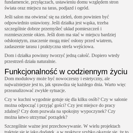
fundamencie, przyłączach, ustawieniu domu względem stron
świata oraz miejscu na taras, podjazd i ogród.
Jeśli salon ma otwierać się na zieleń, dom powinien być
odpowiednio ustawiony. Jeśli działka jest wąska, trzeba
szczególnie dobrze przemyśleć układ pomieszczeń i
rozmieszczenie okien. Jeśli dom ma stać w miejscu bardziej
odsłoniętym, znaczenie mogą mieć osłony przed wiatrem,
zadaszenie tarasu i praktyczna strefa wejściowa.
Dom i działka powinny tworzyć jedną całość. Dopiero wtedy
przestrzeń działa naturalnie.
Funkcjonalność w codziennym życiu
Dom modułowy może być nowoczesny i estetyczny, ale
najważniejsze jest to, jak sprawdza się każdego dnia. Warto więc
przeanalizować zwykłe sytuacje.
Czy w kuchni wygodnie gotuje się dla kilku osób? Czy w salonie
można odpocząć i przyjąć gości? Czy jest miejsce do pracy
zdalnej? Czy dom pozwala na spokojny wypoczynek? Czy
można łatwo utrzymać porządek?
Szczególnie ważne jest przechowywanie. W wielu projektach
traktuje się je jako dodatek, a w praktyce szybko okazuje się, że to