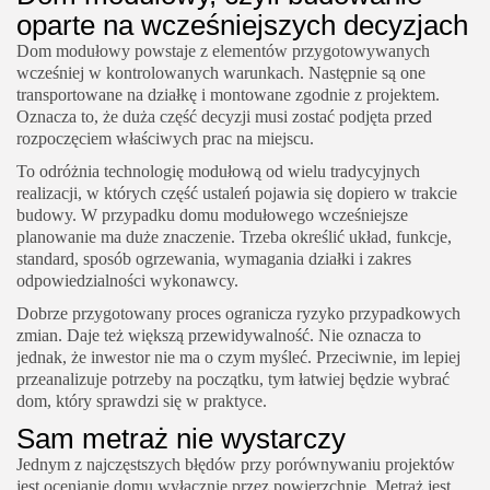
oparte na wcześniejszych decyzjach
Dom modułowy powstaje z elementów przygotowywanych
wcześniej w kontrolowanych warunkach. Następnie są one
transportowane na działkę i montowane zgodnie z projektem.
Oznacza to, że duża część decyzji musi zostać podjęta przed
rozpoczęciem właściwych prac na miejscu.
To odróżnia technologię modułową od wielu tradycyjnych
realizacji, w których część ustaleń pojawia się dopiero w trakcie
budowy. W przypadku domu modułowego wcześniejsze
planowanie ma duże znaczenie. Trzeba określić układ, funkcje,
standard, sposób ogrzewania, wymagania działki i zakres
odpowiedzialności wykonawcy.
Dobrze przygotowany proces ogranicza ryzyko przypadkowych
zmian. Daje też większą przewidywalność. Nie oznacza to
jednak, że inwestor nie ma o czym myśleć. Przeciwnie, im lepiej
przeanalizuje potrzeby na początku, tym łatwiej będzie wybrać
dom, który sprawdzi się w praktyce.
Sam metraż nie wystarczy
Jednym z najczęstszych błędów przy porównywaniu projektów
jest ocenianie domu wyłącznie przez powierzchnię. Metraż jest