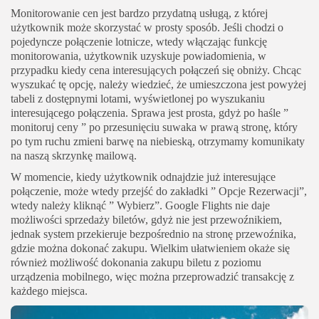
Monitorowanie cen jest bardzo przydatną usługą, z której
użytkownik może skorzystać w prosty sposób. Jeśli chodzi o
pojedyncze połączenie lotnicze, wtedy włączając funkcję
monitorowania, użytkownik uzyskuje powiadomienia, w
przypadku kiedy cena interesujących połączeń się obniży. Chcąc
wyszukać tę opcję, należy wiedzieć, że umieszczona jest powyżej
tabeli z dostępnymi lotami, wyświetlonej po wyszukaniu
interesującego połączenia. Sprawa jest prosta, gdyż po haśle ”
monitoruj ceny ” po przesunięciu suwaka w prawą stronę, który
po tym ruchu zmieni barwę na niebieską, otrzymamy komunikaty
na naszą skrzynkę mailową.
W momencie, kiedy użytkownik odnajdzie już interesujące
połączenie, może wtedy przejść do zakładki ” Opcje Rezerwacji”,
wtedy należy kliknąć ” Wybierz”. Google Flights nie daje
możliwości sprzedaży biletów, gdyż nie jest przewoźnikiem,
jednak system przekieruje bezpośrednio na stronę przewoźnika,
gdzie można dokonać zakupu. Wielkim ułatwieniem okaże się
również możliwość dokonania zakupu biletu z poziomu
urządzenia mobilnego, więc można przeprowadzić transakcję z
każdego miejsca.