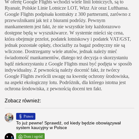
W ofertę Google Flights wchodzi wiele linii lotniczych, są to
Ryanair, Polskie Linie Lotnicze LOT, Wizz Air oraz Lufthansa.
Google Flights podpisała kontrakty z 300 partnerami, zarówno z
przewoźnikami jak też z biurami podróży. Pewnym
mankamentem jest fakt, że nie wszystkie loty każdorazowo
dostępne będą w wyszukiwarce. W systemie mieści się cena,
która obejmuje przelot, podatek lotniskowy i podatek VAT/GST,
jednak pozostałe opłaty, chociażby za bagaż podręczny nie są
wliczone. Dostrzegamy wiele atutów, jednak należy mieć
świadomość mankamentów, dlatego też decyzja o skorzystaniu
bądź niekorzystaniu z Google Flights musi być podjęta w sposób
indywidualny. Z pewnością należy docenić fakt, że twórcy
Google Flights zwrócili uwagę na kwestię ochrony środowiska,
na aspekt ekologiczny lotu. Podróżnik, dla którego istotna jest
ochrona środowiska, z pewnością doceni ten fakt.
Zobacz również:
Prawo
To już pewne! Sprawdź, od kiedy będzie obowiązywał
system kaucyjny w Polsce
Dom i ogród