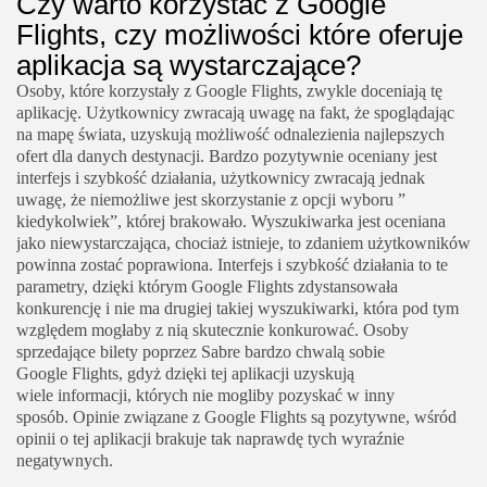
Czy warto korzystać z Google
Flights, czy możliwości które oferuje
aplikacja są wystarczające?
Osoby, które korzystały z Google Flights, zwykle doceniają tę
aplikację. Użytkownicy zwracają uwagę na fakt, że spoglądając
na mapę świata, uzyskują możliwość odnalezienia najlepszych
ofert dla danych destynacji. Bardzo pozytywnie oceniany jest
interfejs i szybkość działania, użytkownicy zwracają jednak
uwagę, że niemożliwe jest skorzystanie z opcji wyboru ”
kiedykolwiek”, której brakowało. Wyszukiwarka jest oceniana
jako niewystarczająca, chociaż istnieje, to zdaniem użytkowników
powinna zostać poprawiona. Interfejs i szybkość działania to te
parametry, dzięki którym Google Flights zdystansowała
konkurencję i nie ma drugiej takiej wyszukiwarki, która pod tym
względem mogłaby z nią skutecznie konkurować. Osoby
sprzedające bilety poprzez Sabre bardzo chwalą sobie
Google Flights, gdyż dzięki tej aplikacji uzyskują
wiele informacji, których nie mogliby pozyskać w inny
sposób. Opinie związane z Google Flights są pozytywne, wśród
opinii o tej aplikacji brakuje tak naprawdę tych wyraźnie
negatywnych.