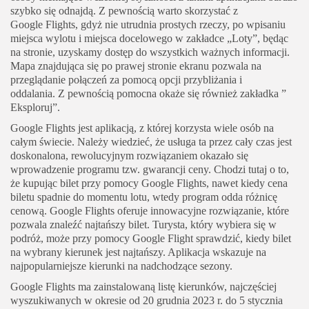
szybko się odnajdą. Z pewnością warto skorzystać z
Google Flights, gdyż nie utrudnia prostych rzeczy, po wpisaniu
miejsca wylotu i miejsca docelowego w zakładce „Loty”, będąc
na stronie, uzyskamy dostęp do wszystkich ważnych informacji.
Mapa znajdująca się po prawej stronie ekranu pozwala na
przeglądanie połączeń za pomocą opcji przybliżania i
oddalania. Z pewnością pomocna okaże się również zakładka ”
Eksploruj”.
Google Flights jest aplikacją, z której korzysta wiele osób na
całym świecie. Należy wiedzieć, że usługa ta przez cały czas jest
doskonalona, rewolucyjnym rozwiązaniem okazało się
wprowadzenie programu tzw. gwarancji ceny. Chodzi tutaj o to,
że kupując bilet przy pomocy Google Flights, nawet kiedy cena
biletu spadnie do momentu lotu, wtedy program odda różnicę
cenową. Google Flights oferuje innowacyjne rozwiązanie, które
pozwala znaleźć najtańszy bilet. Turysta, który wybiera się w
podróż, może przy pomocy Google Flight sprawdzić, kiedy bilet
na wybrany kierunek jest najtańszy. Aplikacja wskazuje na
najpopularniejsze kierunki na nadchodzące sezony.
Google Flights ma zainstalowaną listę kierunków, najczęściej
wyszukiwanych w okresie od 20 grudnia 2023 r. do 5 stycznia