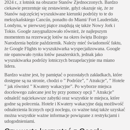
2024 r., z lotnisk na obszarze Stanów Zjednoczonych. Bardzo
ciekawie prezentuje się zestawienie, gdyż okazuje się, że ze
Stanów najczęściej wyszukiwane kierunki podróży to te do
meksykańskiego Cancún, ponadto do Miami/ Fort Lauderdale,
Londynu, w pierwszej piątce znajdują się także Nowy Jork i
Tokio. Google zasygnalizowało również, że najlepszym
momentem na rezerwację lotów na okres święta Bożego
Narodzenia będzie październik. Należy mieć świadomość faktu,
że Google Flights to wyszukiwarka wyspecjalizowana. Google
nie opanowało rynku lotów pasażerskich, jednak jako
wyszukiwarka podróży lotniczych bezapelacyjnie ma miano
lidera.
Bardzo ważne jest, by pamiętać o pozostałych zakładkach, które
dostępne są na stronie, chodzi o ” Podróże”, ” Atrakcje”, ” Hotele
” jak również ” Kwatery wakacyjne”. Po wyborze miejsca
docelowego zalecane jest by przy pomocy opcji ” Atrakcje”
odnaleźć najciekawsze zabytki oraz wszystkie te miejsca, które
godne są polecenia. Hotele i Kwatery wakacyjne dają możliwość
odnalezienia licznych opcji noclegu, co ważne tutaj także uzyskać
można wszystkie ważne informacje powiązane z restrykcjami i
udogodnieniami.