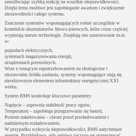
umożliwiając szybką reakcję na wszelkie nieprawidłowości.
Dzięki temu możliwe jest zapobieganie awariom i zwiększenie
niezawodności całego systemu.
Znaczenie systemów wspomagających rośnie szczególnie w
kontekście akumulatorów litowo-jonowych, które coraz częściej
wypierają starsze technologie. Znajdują one zastosowanie m.in.
w:
pojazdach elektrycznych,
systemach magazynowania energii,
urządzeniach przenośnych.
Wraz z rosnącym zapotrzebowaniem na ekologiczne i
niezawodne źródła zasilania, systemy wspomagające stają się
nieodzownym elementem infrastruktury energetycznej XXI
wieku.
System BMS kontroluje kluczowe parametry:
Napięcie – zapewnia stabilność pracy ogniw,
Temperaturę – zapobiega przegrzewaniu się baterii,
Poziom naładowania – chroni przed przeładowaniem i
nadmiernym rozładowaniem.
W przypadku wykrycia nieprawidłowości, BMS natychmiast
reaguje. Przykładowo, gdy ogniwo zaczyna się przegrzewać,