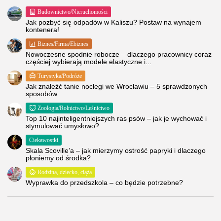
Budownictwo/Nieruchomości
Jak pozbyć się odpadów w Kaliszu? Postaw na wynajem
kontenera!
Biznes/Firma/Ebiznes
Nowoczesne spodnie robocze – dlaczego pracownicy coraz
częściej wybierają modele elastyczne i...
Turystyka/Podróże
Jak znaleźć tanie noclegi we Wrocławiu – 5 sprawdzonych
sposobów
Zoologia/Rolnictwo/Leśnictwo
Top 10 najinteligentniejszych ras psów – jak je wychować i
stymulować umysłowo?
Ciekawostki
Skala Scoville’a – jak mierzymy ostrość papryki i dlaczego
płoniemy od środka?
Rodzina, dziecko, ciąża
Wyprawka do przedszkola – co będzie potrzebne?