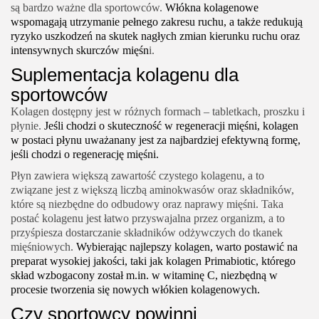
są bardzo ważne dla sportowców.
Włókna kolagenowe
wspomagają utrzymanie pełnego zakresu ruchu, a także redukują
ryzyko uszkodzeń na skutek nagłych zmian kierunku ruchu oraz
intensywnych skurczów mięśn
i.
Suplementacja kolagenu dla
sportowców
Kolagen dostępny jest w różnych formach – tabletkach, proszku i
płynie.
Jeśli chodzi o skuteczność w regeneracji mięśni, kolagen
w postaci płynu uważanany jest za najbardziej efektywną formę,
jeśli chodzi o regenerację mięśni.
Płyn zawiera większą zawartość czystego kolagenu, a to
związane jest z większą liczbą aminokwasów oraz składników,
które są niezbędne do odbudowy oraz naprawy mięśni. Taka
postać kolagenu jest łatwo przyswajalna przez organizm, a to
przyśpiesza dostarczanie składników odżywczych do tkanek
mięśniowych.
Wybierając najlepszy kolagen, warto postawić na
preparat wysokiej jakości, taki jak
kolagen Primabiotic
, którego
skład wzbogacony został m.in. w witaminę C, niezbędną w
procesie tworzenia się nowych włókien kolagenowych.
Czy sportowcy powinni