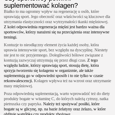
suplementować kolagen?
Białko to ma ogromny wpływ na regenerację u osób, które
uprawiają sport. Jego obecność oraz właściwości są kluczowe dla
utrzymania elastyczności oraz wytrzymałości tkanki mięśniowej.
Z kolei odpowiednia regeneracja mięśni jest bardzo ważna dla
sportowców, którzy narażeni się na przeciążenia oraz intensywne
treningi.
Kontuzje to nieodłączny element życia każdej osoby, która
uprawia intensywnie sport, bez względu na dyscyplinę. Niestety
nie jest to nic przyjemnego. Dolegliwości bólowe związane z
kontuzją zazwyczaj utrzymują się przez długi czas.
Z tego
względu ludzie, którzy uprawiają sport, stosują dietę, która
sprzyja tworzeniu się kolagenu w organizmie, ale także
suplementują go w odpowiedni sposób i to nie tylko w czasie
rekonwalescencji.
Kolagen wpływa też na wzrost oraz utrzymanie
masy mięśniowej.
Poza odpowiednią suplementacją, warto wprowadzić też do diety
produkty bogate w witaminę C, do których należą cytrusy, natka
pietruszka czy papryka.
Należy też spożywać posiłki, które
bogate są w glicynę, np. na bazie żelatyny oraz żelazo, w które
obfituje wątróbka czy produkty zbożowe.