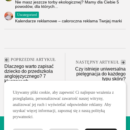
Nie masz jeszcze torby ekologicznej? Mamy dla Ciebie 5
powodów, dla których...
Uncategorized
Kalendarze reklamowe – całoroczna reklama Twojej marki
POPRZEDNI ARTYKUŁ
NASTĘPNY ARTYKUŁ
Dlaczego warto zapisać
Czy istnieje uniwersalna
dziecko do przedszkola
pielęgnacja do każdego
anglojęzycznego? 7
typu skóry?
kluczowych...
Uroda
Rodzina, dziecko, ciąża
Używamy pliki cookie, aby zapewnić Ci najlepsze wrażenia z
przeglądania, personalizować zawartość naszej witryny,
analizować jej ruch i wyświetlać odpowiednie reklamy. Aby
uzyskać więcej informacji, zapoznaj się z naszą polityką
prywatności.
2026 Wszelkie prawa zastrzeżone. Treści publikowane w serwisie