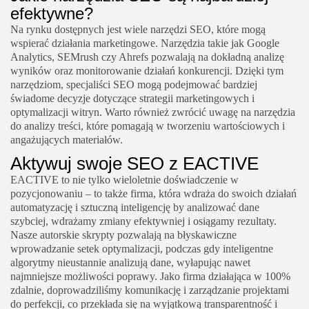
efektywne?
Na rynku dostępnych jest wiele narzędzi SEO, które mogą
wspierać działania marketingowe. Narzędzia takie jak Google
Analytics, SEMrush czy Ahrefs pozwalają na dokładną analizę
wyników oraz monitorowanie działań konkurencji. Dzięki tym
narzędziom, specjaliści SEO mogą podejmować bardziej
świadome decyzje dotyczące strategii marketingowych i
optymalizacji witryn. Warto również zwrócić uwagę na narzędzia
do analizy treści, które pomagają w tworzeniu wartościowych i
angażujących materiałów.
Aktywuj swoje SEO z EACTIVE
EACTIVE to nie tylko wieloletnie doświadczenie w
pozycjonowaniu – to także firma, która wdraża do swoich działań
automatyzację i sztuczną inteligencję by analizować dane
szybciej, wdrażamy zmiany efektywniej i osiągamy rezultaty.
Nasze autorskie skrypty pozwalają na błyskawiczne
wprowadzanie setek optymalizacji, podczas gdy inteligentne
algorytmy nieustannie analizują dane, wyłapując nawet
najmniejsze możliwości poprawy. Jako firma działająca w 100%
zdalnie, doprowadziliśmy komunikację i zarządzanie projektami
do perfekcji, co przekłada się na wyjątkową transparentność i