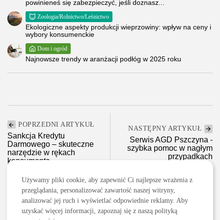
powinieneś się zabezpieczyć, jeśli doznasz...
Zoologia/Rolnictwo/Leśnictwo
Ekologiczne aspekty produkcji wieprzowiny: wpływ na ceny i
wybory konsumenckie
Dom i ogród
Najnowsze trendy w aranżacji podłóg w 2025 roku
POPRZEDNI ARTYKUŁ
NASTĘPNY ARTYKUŁ
Sankcja Kredytu
Serwis AGD Pszczyna -
Darmowego – skuteczne
szybka pomoc w nagłym
narzędzie w rękach
przypadkach
konsumenta
RTV i AGD
Finanse
Używamy pliki cookie, aby zapewnić Ci najlepsze wrażenia z
przeglądania, personalizować zawartość naszej witryny,
analizować jej ruch i wyświetlać odpowiednie reklamy. Aby
uzyskać więcej informacji, zapoznaj się z naszą polityką