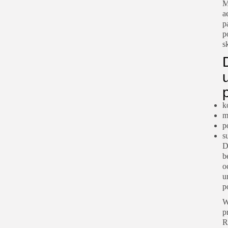
M
a
p
p
s
k
m
p
s
D
b
o
u
p
W
p
R