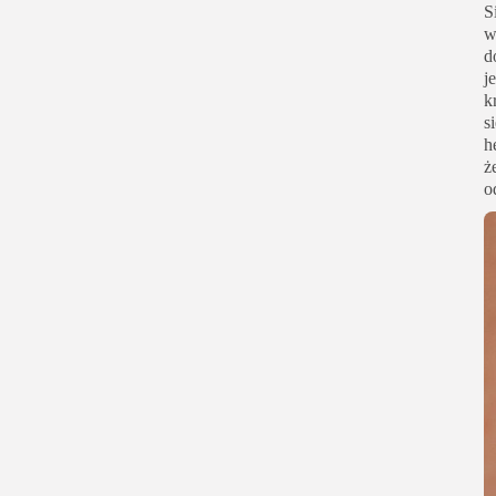
S
w
d
j
k
s
h
ż
o