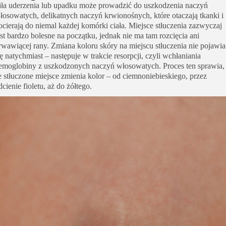
iła uderzenia lub upadku może prowadzić do uszkodzenia naczyń
łosowatych, delikatnych naczyń krwionośnych, które otaczają tkanki i
ocierają do niemal każdej komórki ciała. Miejsce stłuczenia zazwyczaj
est bardzo bolesne na początku, jednak nie ma tam rozcięcia ani
rwawiącej rany. Zmiana koloru skóry na miejscu stłuczenia nie pojawia
ię natychmiast – następuje w trakcie resorpcji, czyli wchłaniania
emoglobiny z uszkodzonych naczyń włosowatych. Proces ten sprawia,
e stłuczone miejsce zmienia kolor – od ciemnoniebieskiego, przez
dcienie fioletu, aż do żółtego.