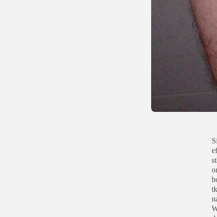
S
e
s
o
b
t
n
W