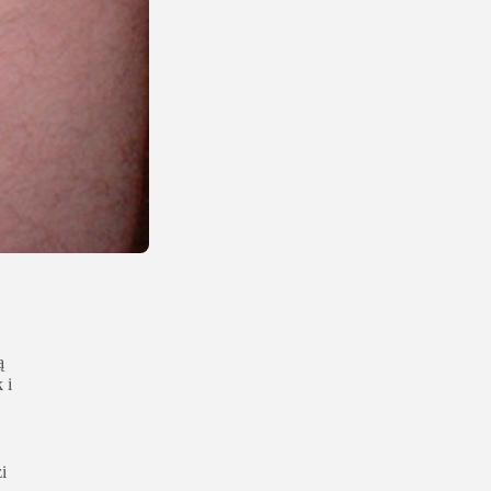
ą
 i
i