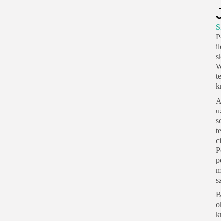
S
P
i
s
W
t
k
A
u
s
t
c
P
p
m
s
B
o
k