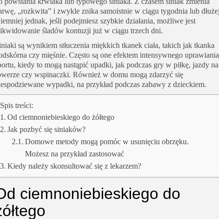
o powstania krwiaka lub typowego siniaka. Z czasem siniak zmienia
arwę, „rozkwita” i zwykle znika samoistnie w ciągu tygodnia lub dłużej
iemniej jednak, jeśli podejmiesz szybkie działania, możliwe jest
likwidowanie śladów kontuzji już w ciągu trzech dni.
iniaki są wynikiem stłuczenia miękkich tkanek ciała, takich jak tkanka
odskórna czy mięśnie. Często są one efektem intensywnego uprawiania
portu, kiedy to mogą nastąpić upadki, jak podczas gry w piłkę, jazdy na
owerze czy wspinaczki. Również w domu mogą zdarzyć się
iespodziewane wypadki, na przykład podczas zabawy z dzieckiem.
Spis treści:
Od ciemnoniebieskiego do żółtego
Jak pozbyć się siniaków?
Domowe metody mogą pomóc w usunięciu obrzęku.
Możesz na przykład zastosować
Kiedy należy skonsultować się z lekarzem?
Od ciemnoniebieskiego do
żółtego