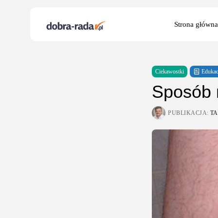
Search
Strona główna
for:
Ciekawostki
Edukac
Sposób n
PUBLIKACJA:
TA