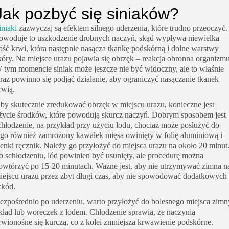
Jak pozbyć się siniaków?
iniaki
zazwyczaj są efektem silnego uderzenia, które trudno przeoczyć.
owoduje to uszkodzenie drobnych naczyń, skąd wypływa niewielka
lość krwi, która następnie nasącza tkankę podskórną i dolne warstwy
kóry. Na miejsce urazu pojawia się obrzęk – reakcja obronna organizmu
 tym momencie siniak może jeszcze nie być widoczny, ale to właśnie
eraz powinno się podjąć działanie, aby ograniczyć nasączanie tkanek
rwią.
by skutecznie zredukować obrzęk w miejscu urazu, konieczne jest
życie środków, które powodują skurcz naczyń. Dobrym sposobem jest
chłodzenie, na przykład przy użyciu lodu, chociaż może posłużyć do
ego również zamrożony kawałek mięsa owinięty w folię aluminiową i
ienki ręcznik. Należy go przyłożyć do miejsca urazu na około 20 minut
o schłodzeniu, lód powinien być usunięty, ale procedurę można
owtórzyć po 15-20 minutach. Ważne jest, aby nie utrzymywać zimna n
iejscu urazu przez zbyt długi czas, aby nie spowodować dodatkowych
zkód.
ezpośrednio po uderzeniu, warto przyłożyć do bolesnego miejsca zimn
kład lub woreczek z lodem. Chłodzenie sprawia, że naczynia
rwionośne się kurczą, co z kolei zmniejsza krwawienie podskórne.