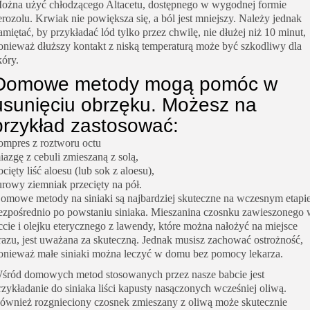
ożna użyć chłodzącego Altacetu, dostępnego w wygodnej formie
erozolu. Krwiak nie powiększa się, a ból jest mniejszy. Należy jednak
amiętać, by przykładać lód tylko przez chwilę, nie dłużej niż 10 minut,
onieważ dłuższy kontakt z niską temperaturą może być szkodliwy dla
kóry.
Domowe metody mogą pomóc w
usunięciu obrzęku. Możesz na
przykład zastosować:
ompres z roztworu octu
iazgę z cebuli zmieszaną z solą,
ocięty liść aloesu (lub sok z aloesu),
urowy ziemniak przecięty na pół.
omowe metody na siniaki są najbardziej skuteczne na wczesnym etapie
ezpośrednio po powstaniu siniaka. Mieszanina czosnku zawieszonego
ccie i olejku eterycznego z lawendy, które można nałożyć na miejsce
razu, jest uważana za skuteczną. Jednak musisz zachować ostrożność,
onieważ małe siniaki można leczyć w domu bez pomocy lekarza.
śród domowych metod stosowanych przez nasze babcie jest
rzykładanie do siniaka liści kapusty nasączonych wcześniej oliwą.
ównież rozgnieciony czosnek zmieszany z oliwą może skutecznie