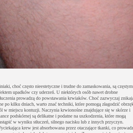
iniaki, choć często nieestetyczne i trudne do zamaskowania, są częstym
fektem upadków czy uderzeń. U niektórych osób nawet drobne
tłuczenia prowadzą do powstawania krwiaków. Choć zazwyczaj znikaj
ne po kilku dniach, warto znać techniki, które pomogą złagodzić obrzęk
ól w miejscu kontuzji. Naczynia krwionośne znajdujące się w skórze i
kance podskórnej są delikatne i podatne na uszkodzenia, które mogą
astąpić w wyniku stłuczeń, silnego nacisku lub z innych przyczyn.
yciekająca krew jest absorbowana przez otaczające tkanki, co prowadz