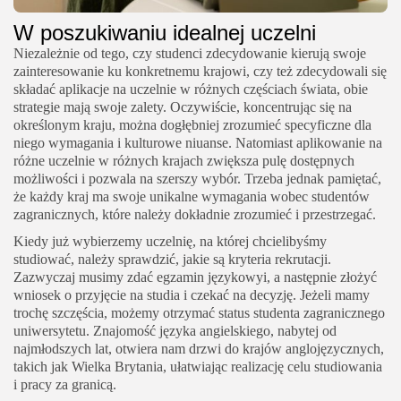
W poszukiwaniu idealnej uczelni
Niezależnie od tego, czy studenci zdecydowanie kierują swoje
zainteresowanie ku konkretnemu krajowi, czy też zdecydowali się
składać aplikacje na uczelnie w różnych częściach świata, obie
strategie mają swoje zalety. Oczywiście, koncentrując się na
określonym kraju, można dogłębniej zrozumieć specyficzne dla
niego wymagania i kulturowe niuanse. Natomiast aplikowanie na
różne uczelnie w różnych krajach zwiększa pulę dostępnych
możliwości i pozwala na szerszy wybór. Trzeba jednak pamiętać,
że każdy kraj ma swoje unikalne wymagania wobec studentów
zagranicznych, które należy dokładnie zrozumieć i przestrzegać.
Kiedy już wybierzemy uczelnię, na której chcielibyśmy
studiować, należy sprawdzić, jakie są kryteria rekrutacji.
Zazwyczaj musimy zdać egzamin językowyi, a następnie złożyć
wniosek o przyjęcie na studia i czekać na decyzję. Jeżeli mamy
trochę szczęścia, możemy otrzymać status studenta zagranicznego
uniwersytetu. Znajomość języka angielskiego, nabytej od
najmłodszych lat, otwiera nam drzwi do krajów anglojęzycznych,
takich jak Wielka Brytania, ułatwiając realizację celu studiowania
i pracy za granicą.