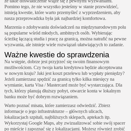
że takie doświadczenie wiąże się z pewnymi wyzwaniami.
Pomimo tego, że nie wszystko jesteśmy w stanie przewidzieć,
istnieją kwestie, które warto przemyśleć z wyprzedzeniem, aby
nasza przeprowadzka była jak najbardziej komfortowa.
Marzenia o zdobywaniu doświadczeń na międzynarodowym polu
są popularne wśród młodych, ambitnych osób. Wybierając
ścieżkę łączącą studia i pracę za granicą, można natrafić na pewne
wyzwania, ale istnieje wiele rozwiązań ułatwiających to zadanie.
Ważne kwestie do sprawdzenia
Na wstępie, dobrze jest przyjrzeć się swoim finansowym
możliwościom. Czy twoja karta kredytowa będzie akceptowana
w nowym kraju? Jaki jest koszt przelewu lub wypłaty pieniędzy?
Jeżeli zamierzasz spędzić za granicą tylko kilka miesięcy na
wymianie, karta Visa / Mastercard może być wystarczająca. Dla
tych, którzy planują dłuższy pobyt, otwarcie konta w lokalnym
banku może być dobrym rozwiązaniem.
Warto poznać misata, które zamierzasz odwiedzić. Zbierz
informacje o jego infrastrukturze – głównych ulicach,
lokalizacjach szpitali, najbliższych sklepach, aptekach itp.
Wykorzystaj Google Maps, aby zwizualizować sobie swój spacer
po mieście i zapoznać się z lokalizacjami. Możesz również zrobić