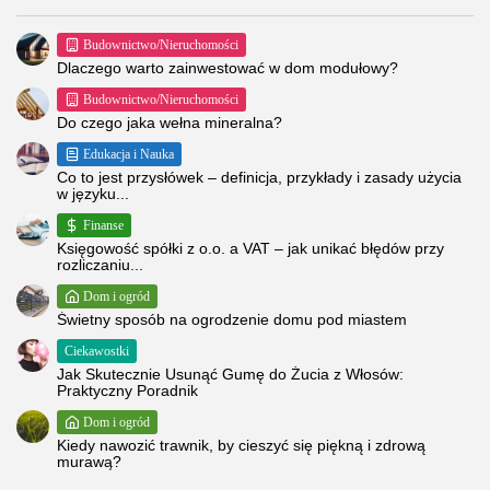
Budownictwo/Nieruchomości
Dlaczego warto zainwestować w dom modułowy?
Budownictwo/Nieruchomości
Do czego jaka wełna mineralna?
Edukacja i Nauka
Co to jest przysłówek – definicja, przykłady i zasady użycia
w języku...
Finanse
Księgowość spółki z o.o. a VAT – jak unikać błędów przy
rozliczaniu...
Dom i ogród
Świetny sposób na ogrodzenie domu pod miastem
Ciekawostki
Jak Skutecznie Usunąć Gumę do Żucia z Włosów:
Praktyczny Poradnik
Dom i ogród
Kiedy nawozić trawnik, by cieszyć się piękną i zdrową
murawą?