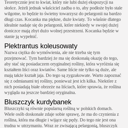
Teoretycznie jest to kwiat, który nie lubi dużej ekspozycji na
słońce. Jeżeli jednak właściciel zadba o to, aby podłoże było stale
wilgotne, to będzie to świetny towarzysz do pelargonii na bardzo
długi czas. Kocanka ma piękne, duże kwiaty. To właśnie dlatego
idealnie nadaje się do pelargonii, które niekiedy w swojej dużej
doniczce mają zbyt dużo wolnej przestrzeni. Kocanka będzie w
stanie ją wypełnić.
Plektrantus koleusowaty
Nazwa ciężka do wymówienia, ale nie trzeba się tym
przejmować. Tym bardziej że ma się doskonałą okazję do tego,
aby stać się posiadaczem oryginalnej rośliny, która wyróżnia się
kształtem liści oraz kwiatów. Same liście nie tylko są duże, ale
mają także kształt jaja. Do tego są zygzakowate. Warto zapoznać
się z odmianami tej rośliny, ponieważ jest ich kilka. Niektóre z
nich posiadają białe obrzeże na liściach, które sprawia, że roślina
wygląda na jeszcze bardziej oryginalna.
Bluszczyk kurdybanek
Bluszczyki są równie popularną rośliną w polskich domach.
Wiele osób doskonale zdaje sobie sprawę, że ma do czynienia z
roślina, która ma długie i wijące się pędy. Do tego nie jest ona
trudna w utrzymaniu. Wraz ze zwisającą pelargonią, bluszczyk