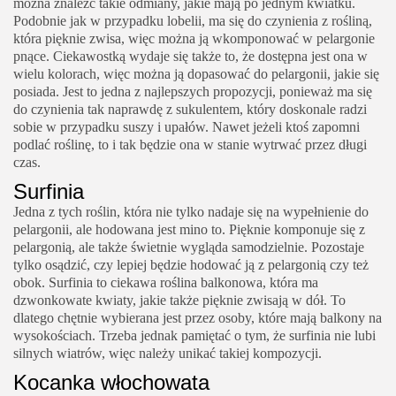
można znaleźć takie odmiany, jakie mają po jednym kwiatku.
Podobnie jak w przypadku lobelii, ma się do czynienia z rośliną,
która pięknie zwisa, więc można ją wkomponować w pelargonie
pnące. Ciekawostką wydaje się także to, że dostępna jest ona w
wielu kolorach, więc można ją dopasować do pelargonii, jakie się
posiada. Jest to jedna z najlepszych propozycji, ponieważ ma się
do czynienia tak naprawdę z sukulentem, który doskonale radzi
sobie w przypadku suszy i upałów. Nawet jeżeli ktoś zapomni
podlać roślinę, to i tak będzie ona w stanie wytrwać przez długi
czas.
Surfinia
Jedna z tych roślin, która nie tylko nadaje się na wypełnienie do
pelargonii, ale hodowana jest mino to. Pięknie komponuje się z
pelargonią, ale także świetnie wygląda samodzielnie. Pozostaje
tylko osądzić, czy lepiej będzie hodować ją z pelargonią czy też
obok. Surfinia to ciekawa roślina balkonowa, która ma
dzwonkowate kwiaty, jakie także pięknie zwisają w dół. To
dlatego chętnie wybierana jest przez osoby, które mają balkony na
wysokościach. Trzeba jednak pamiętać o tym, że surfinia nie lubi
silnych wiatrów, więc należy unikać takiej kompozycji.
Kocanka włochowata