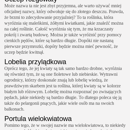
Może nazwa ta nie jest zbyt przyjemna, ale warto używać mniej
oficjalnej nazwy, który odwołuje się do złotego deszczu. Prawda,
że brzmi to zdecydowanie przyjaźniej? To ta roślinka, która
wyróżnia się maleńkimi, żółtymi kwiatkami, jakie znaleźć można
na całej roślinie. Całość wyróżnia się tym, że ma krzaczasty
pokrój i zwartą budowę. Można je także wyróżnić przy pomocy
cienkich pędów, które są bardzo długie. Dopóki nie nastaną
pierwsze przymrozki, dopóty będzie można mieć pewność, że
uczep będzie kwitnął.
Lobelia przylądkowa
Oprócz tego, że jej kwiaty są tak samo bardzo drobne, wyróżnia
się również tym, że są one fioletowe lub niebieskie. Wytrawni
ogrodnicy, którzy doskonale znają lub lobelię wiedzą, że
prawdziwym skarbem jest ta roślina, której kwiaty są w kolorze
białym lub różowym. Lobelię można rozpoznać po zwisających
pędach, jakie niekiedy są bardzo długie. To dlatego poleca się ją
także do pelargonii pnących, jakie wiele osób ma na swoich
balkonach.
Portula wielokwiatowa
Pomimo tego, że w swojej nazwie ma wielokwiatowa, to niekiedy