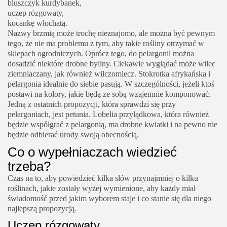
bluszczyk kurdybanek,
uczep rózgowaty,
kocankę włochatą.
Nazwy brzmią może trochę nieznajomo, ale można być pewnym
tego, że nie ma problemu z tym, aby takie rośliny otrzymać w
sklepach ogrodniczych. Oprócz tego, do pelargonii można
dosadzić niektóre drobne byliny. Ciekawie wyglądać może wilec
ziemniaczany, jak również wilczomlecz. Stokrotka afrykańska i
pelargonia idealnie do siebie pasują. W szczególności, jeżeli ktoś
postawi na kolory, jakie będą ze sobą wzajemnie komponować.
Jedną z ostatnich propozycji, która sprawdzi się przy
pelargoniach, jest petunia. Lobelia przylądkowa, która również
będzie współgrać z pelargonią, ma drobne kwiatki i na pewno nie
będzie odbierać urody swoją obecnością.
Co o wypełniaczach wiedzieć
trzeba?
Czas na to, aby powiedzieć kilka słów przynajmniej o kilku
roślinach, jakie zostały wyżej wymienione, aby każdy miał
świadomość przed jakim wyborem staje i co stanie się dla niego
najlepszą propozycją.
Uczep rózgowaty