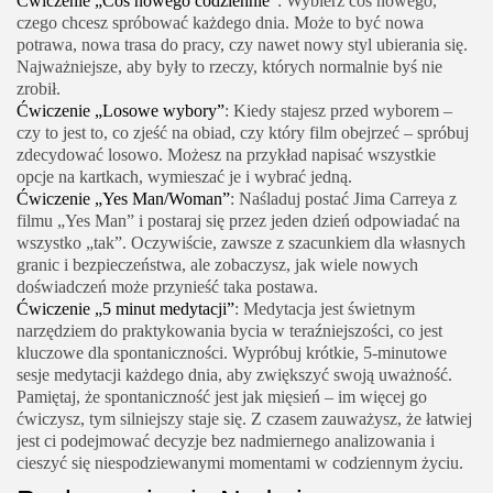
Ćwiczenie „Coś nowego codziennie”
: Wybierz coś nowego,
czego chcesz spróbować każdego dnia. Może to być nowa
potrawa, nowa trasa do pracy, czy nawet nowy styl ubierania się.
Najważniejsze, aby były to rzeczy, których normalnie byś nie
zrobił.
Ćwiczenie „Losowe wybory”
: Kiedy stajesz przed wyborem –
czy to jest to, co zjeść na obiad, czy który film obejrzeć – spróbuj
zdecydować losowo. Możesz na przykład napisać wszystkie
opcje na kartkach, wymieszać je i wybrać jedną.
Ćwiczenie „Yes Man/Woman”
: Naśladuj postać Jima Carreya z
filmu „Yes Man” i postaraj się przez jeden dzień odpowiadać na
wszystko „tak”. Oczywiście, zawsze z szacunkiem dla własnych
granic i bezpieczeństwa, ale zobaczysz, jak wiele nowych
doświadczeń może przynieść taka postawa.
Ćwiczenie „5 minut medytacji”
: Medytacja jest świetnym
narzędziem do praktykowania bycia w teraźniejszości, co jest
kluczowe dla spontaniczności. Wypróbuj krótkie, 5-minutowe
sesje medytacji każdego dnia, aby zwiększyć swoją uważność.
Pamiętaj, że spontaniczność jest jak mięsień – im więcej go
ćwiczysz, tym silniejszy staje się. Z czasem zauważysz, że łatwiej
jest ci podejmować decyzje bez nadmiernego analizowania i
cieszyć się niespodziewanymi momentami w codziennym życiu.