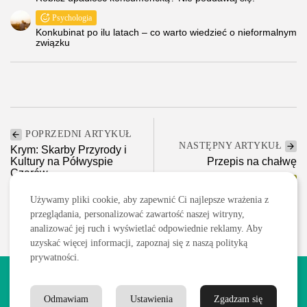
Psychologia
Konkubinat po ilu latach – co warto wiedzieć o nieformalnym
związku
POPRZEDNI ARTYKUŁ
NASTĘPNY ARTYKUŁ
Krym: Skarby Przyrody i
Kultury na Półwyspie
Przepis na chałwę
Czarów
Kulinaria
Turystyka/Podróże
Używamy pliki cookie, aby zapewnić Ci najlepsze wrażenia z
przeglądania, personalizować zawartość naszej witryny,
analizować jej ruch i wyświetlać odpowiednie reklamy. Aby
uzyskać więcej informacji, zapoznaj się z naszą polityką
prywatności.
2026 Wszelkie prawa zastrzeżone. Treści publikowane w serwisie
są chronione prawem autorskim.
Odmawiam
Ustawienia
Zgadzam się