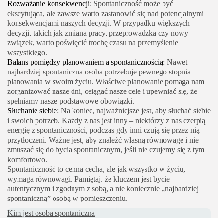
Rozważanie konsekwencji
: Spontaniczność może być
ekscytująca, ale zawsze warto zastanowić się nad potencjalnymi
konsekwencjami naszych decyzji. W przypadku większych
decyzji, takich jak zmiana pracy, przeprowadzka czy nowy
związek, warto poświęcić trochę czasu na przemyślenie
wszystkiego.
Balans pomiędzy planowaniem a spontanicznością
: Nawet
najbardziej spontaniczna osoba potrzebuje pewnego stopnia
planowania w swoim życiu. Właściwe planowanie pomaga nam
zorganizować nasze dni, osiągać nasze cele i upewniać się, że
spełniamy nasze podstawowe obowiązki.
Słuchanie siebie
: Na koniec, najważniejsze jest, aby słuchać siebie
i swoich potrzeb. Każdy z nas jest inny – niektórzy z nas czerpią
energię z spontaniczności, podczas gdy inni czują się przez nią
przytłoczeni. Ważne jest, aby znaleźć własną równowagę i nie
zmuszać się do bycia spontanicznym, jeśli nie czujemy się z tym
komfortowo.
Spontaniczność to cenna cecha, ale jak wszystko w życiu,
wymaga równowagi. Pamiętaj, że kluczem jest bycie
autentycznym i zgodnym z sobą, a nie koniecznie „najbardziej
spontaniczną” osobą w pomieszczeniu.
Kim jest osoba spontaniczna