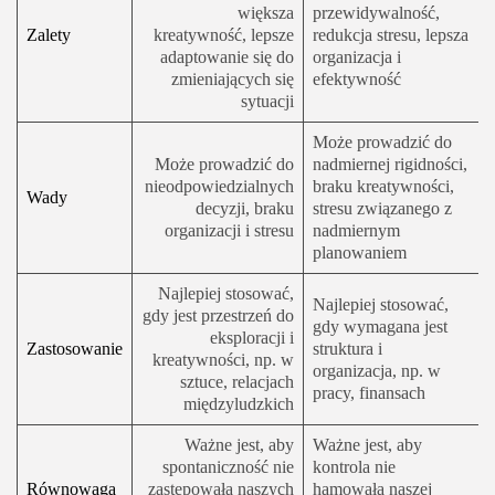
większa
przewidywalność,
Zalety
kreatywność, lepsze
redukcja stresu, lepsza
adaptowanie się do
organizacja i
zmieniających się
efektywność
sytuacji
Może prowadzić do
Może prowadzić do
nadmiernej rigidności,
nieodpowiedzialnych
braku kreatywności,
Wady
decyzji, braku
stresu związanego z
organizacji i stresu
nadmiernym
planowaniem
Najlepiej stosować,
Najlepiej stosować,
gdy jest przestrzeń do
gdy wymagana jest
eksploracji i
Zastosowanie
struktura i
kreatywności, np. w
organizacja, np. w
sztuce, relacjach
pracy, finansach
międzyludzkich
Ważne jest, aby
Ważne jest, aby
spontaniczność nie
kontrola nie
Równowaga
zastępowała naszych
hamowała naszej