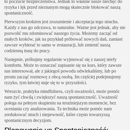
to poczucie bezpieczeństwa. Jednak to właśnie nasze niechęć do
ryzyka i lęk przed nieznanym mogą skutecznie blokować naszą
spontaniczność.
Pierwszym krokiem jest zrozumienie i akceptacja tego strachu.
Każdy z nas go odczuwa, to naturalne. Ważne jest jednak, aby nie
pozwolić mu zdominować naszego życia. Możemy zacząć od
małych kroków, jak na przykład próbować nowych dań, zamiast
zawsze wybierać to samo w restauracji, lub zmienić naszą
codzienną trasę do pracy.
Następnie, próbujmy regularnie wyjmować się z naszej strefy
komfortu. Może to oznaczać zapisanie się na kurs, który zawsze
nas interesował, ale z jakiegoś powodu odwlekaliśmy, lub po
prostu zacząć rozmowę z obcą osobą. Im częściej podejmujemy
ryzyko, tym łatwiej staje się to w przyszłości.
Wreszcie, praktyka mindfulness, czyli uważności, może pomóc
nam żyć chwilą i zwiększyć naszą spontaniczność. Uważność
polega na pełnym skupieniu na teraźniejszym momencie, bez
oceniania czy analizowania. Ta technika może pomóc nam
zredukować strach i niepewność, które często towarzyszą
spontanicznym decyzjom.