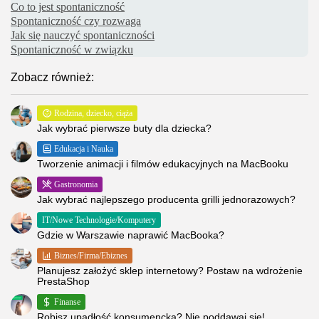
Co to jest spontaniczność
Spontaniczność czy rozwaga
Jak się nauczyć spontaniczności
Spontaniczność w związku
Zobacz również:
Rodzina, dziecko, ciąża
Jak wybrać pierwsze buty dla dziecka?
Edukacja i Nauka
Tworzenie animacji i filmów edukacyjnych na MacBooku
Gastronomia
Jak wybrać najlepszego producenta grilli jednorazowych?
IT/Nowe Technologie/Komputery
Gdzie w Warszawie naprawić MacBooka?
Biznes/Firma/Ebiznes
Planujesz założyć sklep internetowy? Postaw na wdrożenie
PrestaShop
Finanse
Robisz upadłość konsumencką? Nie poddawaj się!