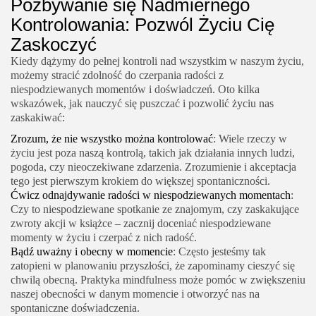
Pozbywanie się Nadmiernego
Kontrolowania: Pozwól Życiu Cię
Zaskoczyć
Kiedy dążymy do pełnej kontroli nad wszystkim w naszym życiu,
możemy stracić zdolność do czerpania radości z
niespodziewanych momentów i doświadczeń. Oto kilka
wskazówek, jak nauczyć się puszczać i pozwolić życiu nas
zaskakiwać:
Zrozum, że nie wszystko można kontrolować
: Wiele rzeczy w
życiu jest poza naszą kontrolą, takich jak działania innych ludzi,
pogoda, czy nieoczekiwane zdarzenia. Zrozumienie i akceptacja
tego jest pierwszym krokiem do większej spontaniczności.
Ćwicz odnajdywanie radości w niespodziewanych momentach
:
Czy to niespodziewane spotkanie ze znajomym, czy zaskakujące
zwroty akcji w książce – zacznij doceniać niespodziewane
momenty w życiu i czerpać z nich radość.
Bądź uważny i obecny w momencie
: Często jesteśmy tak
zatopieni w planowaniu przyszłości, że zapominamy cieszyć się
chwilą obecną. Praktyka mindfulness może pomóc w zwiększeniu
naszej obecności w danym momencie i otworzyć nas na
spontaniczne doświadczenia.