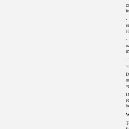
z
i
·
e
s
·
n
m
·
s
D
u
o
D
r
b
W
T
f