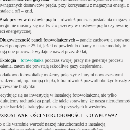
ewnętrznych dostawców prądu, przy korzystaniu z magazynu energii z
nstalacją off – grid,
Brak przerw w dostawie prądu
– również podczas posiadania magazy
nergii nie musimy się martwić o przerwy w dostawie prądu czy awarię
ieci energetycznej,
Długowieczność paneli fotowoltaicznych
– panele zachowują sprawno
awet po upływie 25 lat, jeżeli odpowiednio dbamy o nasze moduły to
ogą one pracować wydajnie nawet przez 40 lat,
Ekologia
–
fotowoltaika
podczas swojej pracy nie generuje procesu
palania, zatem nie powstają szkodliwe gazy cieplarniane.
odatkowo fotowoltaikę możemy połączyć z innymi nowoczesnymi
rządzeniami, np. pompą ciepła, która również pozwoli obniżyć koszty 
grzewanie budynku.
ecydując się na inwestycję w instalację fotowoltaiczną nie tylko
edukujemy rachunki za prąd, ale także sprawimy, że nasza nieruchomoś
ędzie bardziej atrakcyjna w oczach przyszłych inwestorów.
ZROST WARTOŚCI NIERUCHOMOŚCI – CO WPŁYWA?
o o ile wzrośnie wartość naszej nieruchomości z instalacją
otowoltaiczną zależy od wielu następujących czynników: