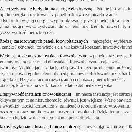
Zapotrzebowanie budynku na energię
elektryczną
– istotne jest w jaki
topniu energia pozyskiwana z paneli pokrywa zapotrzebowanie
udynku. Im więcej energii, wyprodukowanej przez panele, która może
yć na bieżąco wykorzystywana do zasilenia urządzeń domowych, tym
yższa wartość nieruchomości.
Rodzaj zastosowanych paneli fotowoltaicznych
– najczęściej wybieran
ą panele I generacji, co wiąże się z większymi kosztami inwestycyjnymi
Wiek i stan techniczny instalacji fotowoltaicznej
– panele oraz pozostał
lementy wchodzące w skład instalacji fotowoltaicznej mają swoją
ywotność. Wybierając instalację od sprawdzonego producenta możemy
iczyć, że poszczególne elementy będą pracować efektywnie przez bard
ługi okres. Dzięki takiemu rozwiązaniu cena naszej nieruchomości z
nstalacją, która ma nawet kilkanaście lat nadal będzie wysoka.
Efektywność instalacji fotowoltaicznej
– im nasza instalacja jest bardzie
fektywna tym cena nieruchomości również jest większa. Warto stawiać
a wysokiej jakości komponenty, pamiętać o regularnym serwisowaniu,
zyszczeniu oraz monitorowaniu naszej fotowoltaiki. Dzięki temu nasza
nstalacja będzie w doskonałym stanie przez długie lata.
Jakość wykonania instalacji fotowoltaicznej
– inwestując w fotowoltai