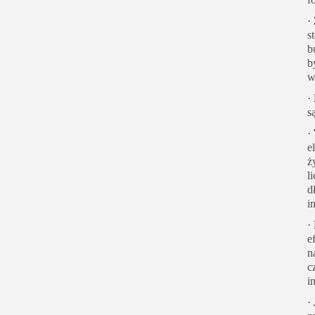
·
s
b
b
w
·
s
·
e
ż
l
d
i
·
e
n
c
i
·