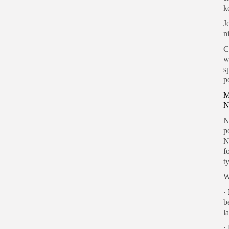
k
J
n
C
w
s
p
M
N
N
p
N
f
t
W
·
b
la
·