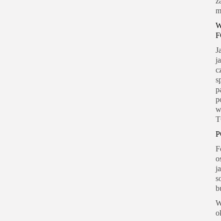
z
m
W
F
J
j
c
s
p
p
w
T
P
F
o
j
s
b
W
o