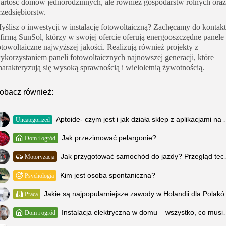
artość domów jednorodzinnych, ale również gospodarstw rolnych oraz
rzedsiębiorstw.
yślisz o inwestycji w instalację fotowoltaiczną? Zachęcamy do kontak
 firmą SunSol, którzy w swojej ofercie oferują energooszczędne panele
otowoltaiczne najwyższej jakości. Realizują również projekty z
ykorzystaniem paneli fotowoltaicznych najnowszej generacji, które
harakteryzują się wysoką sprawnością i wieloletnią żywotnością.
obacz również:
Aptoide- czym jest i jak dz
Uncategorized
Jak przezimować pelargonie?
Dom i ogród
Jak przygotować samoch
Motoryzacja
Kim jest osoba spontaniczna?
Psychologia
Jakie są naj
Praca
Instalacja elektryczna w 
Dom i ogród