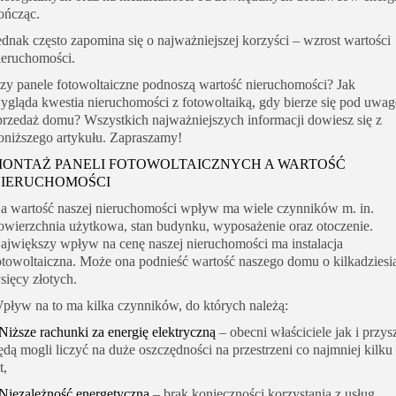
ończąc.
ednak często zapomina się o najważniejszej korzyści – wzrost wartości
ieruchomości.
zy panele fotowoltaiczne podnoszą wartość nieruchomości? Jak
ygląda kwestia nieruchomości z fotowoltaiką, gdy bierze się pod uwag
przedaż domu? Wszystkich najważniejszych informacji dowiesz się z
oniższego artykułu. Zapraszamy!
ONTAŻ PANELI FOTOWOLTAICZNYCH A WARTOŚĆ
IERUCHOMOŚCI
a wartość naszej nieruchomości wpływ ma wiele czynników m. in.
owierzchnia użytkowa, stan budynku, wyposażenie oraz otoczenie.
ajwiększy wpływ na cenę naszej nieruchomości ma instalacja
otowoltaiczna. Może ona podnieść wartość naszego domu o kilkadziesi
ysięcy złotych.
pływ na to ma kilka czynników, do których należą:
Niższe rachunki za energię elektryczną
– obecni właściciele jak i przysz
ędą mogli liczyć na duże oszczędności na przestrzeni co najmniej kilku
t,
Niezależność energetyczna
– brak konieczności korzystania z usług