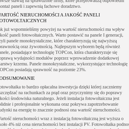
awsze stawiaj na sprawdzone firmy, które przeprowadzą odpowiedni
ontaż paneli i zapewnią fachowe doradztwo.
ARTOŚĆ NIERUCHOMOŚCI A JAKOŚĆ PANELI
OTOWOLTAICZNYCH
ak już wspomnieliśmy powyżej na wartość nieruchomości ma wpływ
akość paneli fotowoltaicznych. Warto postawić na panele I generacji,
zyli panele monokrystaliczne, które charakteryzują się najwyższą
prawnością oraz żywotnością. Najlepszym wyborem będą również
anele, posiadające technologię TOPCon, która charakteryzuje się
oprawą wydajności modułów poprzez wprowadzenie dodatkowej
arstwy krzemu. Panele monokrystaliczne, wykorzystujące technologię
OPCon posiadają sprawność na poziomie 23%.
ODSUMOWANIE
otowoltaika to bardzo opłacalna inwestycja dzięki której zaczniemy
szczędzać na rachunkach za prąd oraz przyczynimy się do poprawy
akości środowiska naturalnego. Jeżeli instalacja fotowoltaiczna jest
olidnie i profesjonalnie wykonana oraz pokrywa zapotrzebowanie
udynki na energię to znacznie podnosi ona wartość nieruchomości.
artość nieruchomości wraz z instalacją fotowoltaiczną jest wyższa o
koło 4% niż cena nieruchomości bez instalacji PV. Fotowoltaika podno