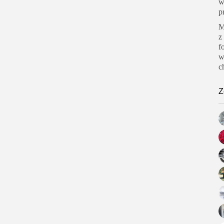
w
p
M
z
f
w
c
Z